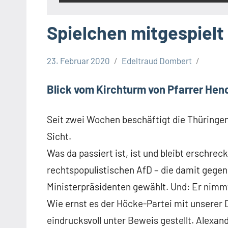
Spielchen mitgespielt
23. Februar 2020
Edeltraud Dombert
Beiträge
Debatte
Blick vom Kirchturm von Pfarrer Hend
Seit zwei Wochen beschäftigt die Thüringenk
Sicht.
Was da passiert ist, ist und bleibt erschre
rechtspopulistischen AfD – die damit gegen
Ministerpräsidenten gewählt. Und: Er nimmt
Wie ernst es der Höcke-Partei mit unserer D
eindrucksvoll unter Beweis gestellt. Alexan