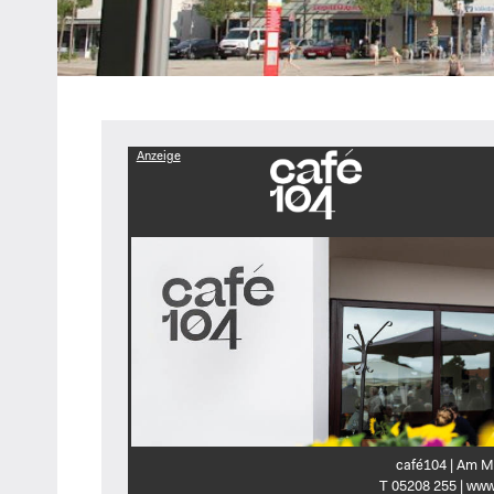
Heipke,
Leopoldshöhe,
Nienhagen,
Schuckenbaum
Anzeige
café104 | Am M
T 05208 255 | www.