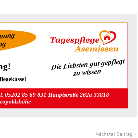
euung
Tag
Die Liebsten gut gepflegt
ag!
zu wissen
legekasse!
el. 05202 85 69 831 Hauptstraße 262a 33818
eopoldshöhe
Nächster Beitrag