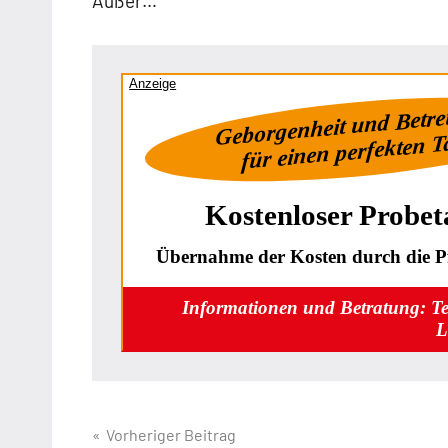
Außer…
Anzeige
Geborgenheit und Betr
für einen perfekten 
Kostenloser Probet
Übernahme der Kosten durch die Pf
Informationen und Betratung: T
L
Beitragsnavigation
Vorheriger Beitrag