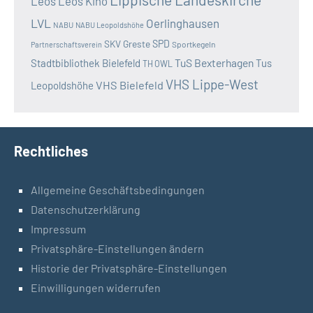
Leos
Leos Kino
LVL
Oerlinghausen
NABU
NABU Leopoldshöhe
SKV Greste
SPD
Sportkegeln
Partnerschaftsverein
TuS Bexterhagen
Stadtbibliothek Bielefeld
Tus
TH OWL
VHS Lippe-West
VHS Bielefeld
Leopoldshöhe
Rechtliches
Allgemeine Geschäftsbedingungen
Datenschutzerklärung
Impressum
Privatsphäre-Einstellungen ändern
Historie der Privatsphäre-Einstellungen
Einwilligungen widerrufen