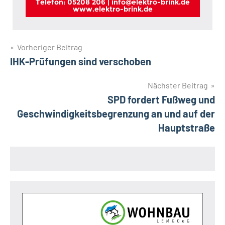
Telefon: 05208 206 | info@elektro-brink.de
www.elektro-brink.de
Beitragsnavigation
Vorheriger Beitrag
IHK-Prüfungen sind verschoben
Nächster Beitrag
SPD fordert Fußweg und
Geschwindigkeitsbegrenzung an und auf der
Hauptstraße