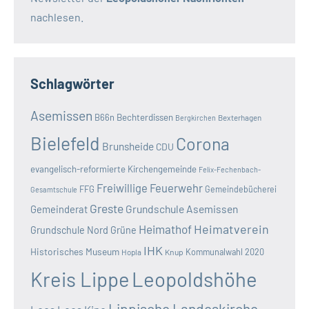
nachlesen.
Schlagwörter
Asemissen
B66n
Bechterdissen
Bexterhagen
Bergkirchen
Bielefeld
Corona
Brunsheide
CDU
evangelisch-reformierte Kirchengemeinde
Felix-Fechenbach-
Freiwillige Feuerwehr
FFG
Gemeindebücherei
Gesamtschule
Greste
Grundschule Asemissen
Gemeinderat
Heimatverein
Heimathof
Grundschule Nord
Grüne
IHK
Historisches Museum
Kommunalwahl 2020
Hopla
Knup
Kreis Lippe
Leopoldshöhe
Lippische Landeskirche