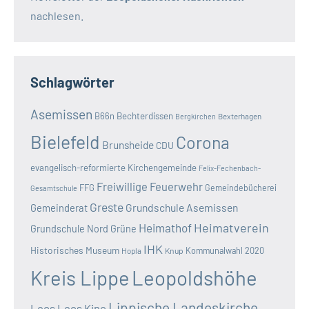
nachlesen.
Schlagwörter
Asemissen
B66n
Bechterdissen
Bexterhagen
Bergkirchen
Bielefeld
Corona
Brunsheide
CDU
evangelisch-reformierte Kirchengemeinde
Felix-Fechenbach-
Freiwillige Feuerwehr
FFG
Gemeindebücherei
Gesamtschule
Greste
Grundschule Asemissen
Gemeinderat
Heimatverein
Heimathof
Grundschule Nord
Grüne
IHK
Historisches Museum
Kommunalwahl 2020
Hopla
Knup
Kreis Lippe
Leopoldshöhe
Lippische Landeskirche
Leos
Leos Kino