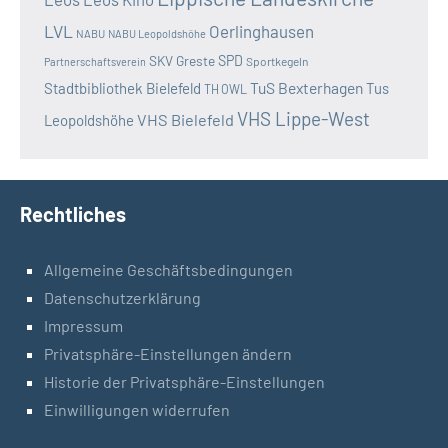
LVL
Oerlinghausen
NABU
NABU Leopoldshöhe
SKV Greste
SPD
Sportkegeln
Partnerschaftsverein
TuS Bexterhagen
Stadtbibliothek Bielefeld
Tus
TH OWL
VHS Lippe-West
VHS Bielefeld
Leopoldshöhe
Rechtliches
Allgemeine Geschäftsbedingungen
Datenschutzerklärung
Impressum
Privatsphäre-Einstellungen ändern
Historie der Privatsphäre-Einstellungen
Einwilligungen widerrufen