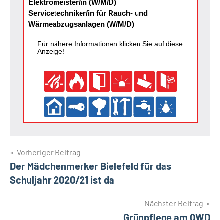
Elektromeister/in (W/M/D)
Servicetechniker/in für Rauch- und
Wärmeabzugsanlagen (W/M/D)
Für nähere Informationen klicken Sie auf diese
Anzeige!
Beitragsnavigation
Vorheriger Beitrag
Der Mädchenmerker Bielefeld für das
Schuljahr 2020/21 ist da
Nächster Beitrag
Grünpflege am OWD