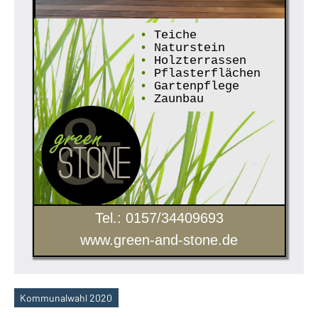
•
Teiche
•
Naturstein
•
Holzterrassen
•
Pflasterflächen
•
Gartenpflege
•
Zaunbau
Tel.: 0157/34409693
www.green-and-stone.de
Kommunalwahl 2020
Schlagwörter