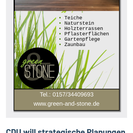
•
Teiche
•
Naturstein
•
Holzterrassen
•
Pflasterflächen
•
Gartenpflege
•
Zaunbau
Tel.: 0157/34409693
www.green-and-stone.de
CDU will strategische Planungen