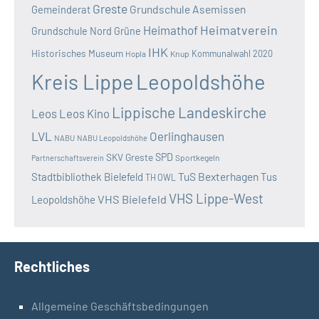
Greste
Grundschule Asemissen
Gemeinderat
Heimatverein
Heimathof
Grundschule Nord
Grüne
IHK
Historisches Museum
Kommunalwahl 2020
Hopla
Knup
Kreis Lippe
Leopoldshöhe
Lippische Landeskirche
Leos
Leos Kino
LVL
Oerlinghausen
NABU
NABU Leopoldshöhe
SKV Greste
SPD
Sportkegeln
Partnerschaftsverein
TuS Bexterhagen
Stadtbibliothek Bielefeld
Tus
TH OWL
VHS Lippe-West
VHS Bielefeld
Leopoldshöhe
Rechtliches
Allgemeine Geschäftsbedingungen