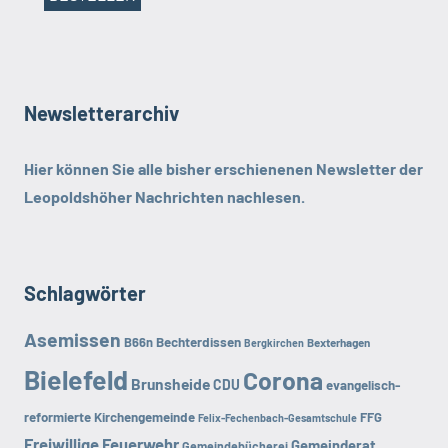
Newsletterarchiv
Hier können Sie alle bisher erschienenen Newsletter der
Leopoldshöher Nachrichten
nachlesen.
Schlagwörter
Asemissen
B66n
Bechterdissen
Bexterhagen
Bergkirchen
Bielefeld
Corona
Brunsheide
CDU
evangelisch-
reformierte Kirchengemeinde
FFG
Felix-Fechenbach-Gesamtschule
Freiwillige Feuerwehr
Gemeinderat
Gemeindebücherei