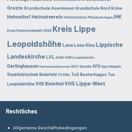
Greste
Grundschule Asemissen
Grundschule Nord
Grüne
Heimatverein
IHK
Heimathof
Historisches Museum
Hopla
Kreis Lippe
Kommunalwahl 2020
Knup
Leopoldshöhe
Lippische
Leos
Leos Kino
Landeskirche
LVL
NABU
NABU Leopoldshöhe
Oerlinghausen
SKV Greste
SPD
Sportkegeln
Partnerschaftsverein
TuS Bexterhagen
Stadtbibliothek Bielefeld
Tus
TH OWL
VHS Lippe-West
VHS Bielefeld
Leopoldshöhe
Rechtliches
Allgemeine Geschäftsbedingungen