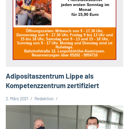
jeden ersten Sonntag im
Monat
für 15,90 Euro
Öffnungszeiten: Mittwoch von 9 - 17.30 Uhr,
Donnerstag von 9 - 17.30 Uhr, Freitag 9 bis 13 Uhr und
15 bis 18 Uhr, Samstag von 9 - 13 und 15 - 18 Uhr,
Sonntag von 9 - 17 Uhr. Montag und Dienstag sind ist
Ruhetage.
Bahnhofstraße 12, Leopoldshöhe-Asemissen.
Reservierungen über 05202 - 9954710
Adipositaszentrum Lippe als
Kompetenzzentrum zertifiziert
2. März 2021
Redaktion
Kreis
Lippe
Lippische
Gesellschaft