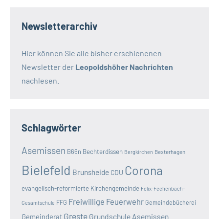
Newsletterarchiv
Hier können Sie alle bisher erschienenen
Newsletter der
Leopoldshöher Nachrichten
nachlesen.
Schlagwörter
Asemissen
B66n
Bechterdissen
Bexterhagen
Bergkirchen
Bielefeld
Corona
Brunsheide
CDU
evangelisch-reformierte Kirchengemeinde
Felix-Fechenbach-
Freiwillige Feuerwehr
FFG
Gemeindebücherei
Gesamtschule
Greste
Grundschule Asemissen
Gemeinderat