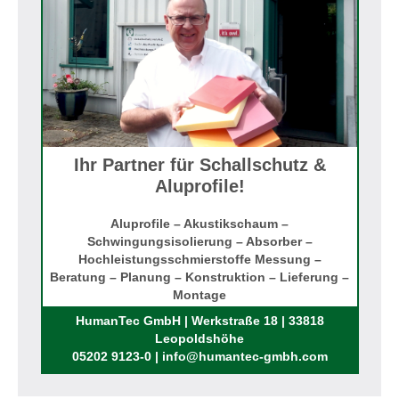
Ihr Partner für Schallschutz &
Aluprofile!
Aluprofile – Akustikschaum –
Schwingungsisolierung – Absorber –
Hochleistungsschmierstoffe Messung –
Beratung – Planung – Konstruktion – Lieferung –
Montage
Rufen Sie uns an!
HumanTec GmbH | Werkstraße 18 | 33818
Leopoldshöhe
05202 9123-0 | info@humantec-gmbh.com