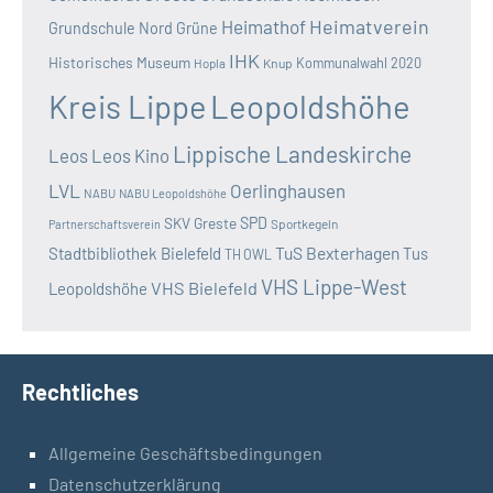
Heimatverein
Heimathof
Grundschule Nord
Grüne
IHK
Historisches Museum
Kommunalwahl 2020
Hopla
Knup
Kreis Lippe
Leopoldshöhe
Lippische Landeskirche
Leos
Leos Kino
LVL
Oerlinghausen
NABU
NABU Leopoldshöhe
SKV Greste
SPD
Sportkegeln
Partnerschaftsverein
TuS Bexterhagen
Stadtbibliothek Bielefeld
Tus
TH OWL
VHS Lippe-West
VHS Bielefeld
Leopoldshöhe
Rechtliches
Allgemeine Geschäftsbedingungen
Datenschutzerklärung