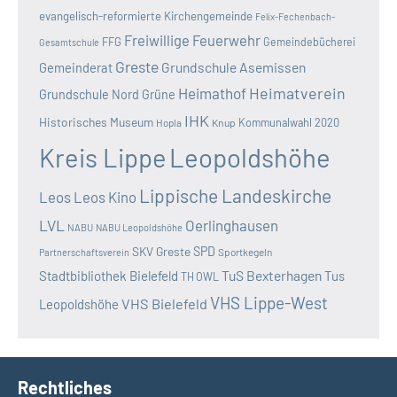
evangelisch-reformierte Kirchengemeinde
Felix-Fechenbach-
Freiwillige Feuerwehr
FFG
Gemeindebücherei
Gesamtschule
Greste
Grundschule Asemissen
Gemeinderat
Heimatverein
Heimathof
Grundschule Nord
Grüne
IHK
Historisches Museum
Kommunalwahl 2020
Hopla
Knup
Kreis Lippe
Leopoldshöhe
Lippische Landeskirche
Leos
Leos Kino
LVL
Oerlinghausen
NABU
NABU Leopoldshöhe
SKV Greste
SPD
Sportkegeln
Partnerschaftsverein
TuS Bexterhagen
Stadtbibliothek Bielefeld
Tus
TH OWL
VHS Lippe-West
VHS Bielefeld
Leopoldshöhe
Rechtliches