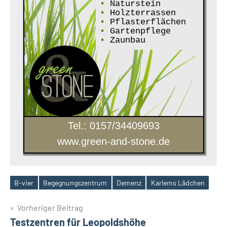
•
Naturstein
•
Holzterrassen
•
Pflasterflächen
•
Gartenpflege
•
Zaunbau
Tel.: 0157/34409693
www.green-and-stone.de
B-vier
Begegnungszentrum
Demenz
Karlems Lädchen
Schlagwörter
Beitragsnavigation
Vorheriger Beitrag
Testzentren für Leopoldshöhe