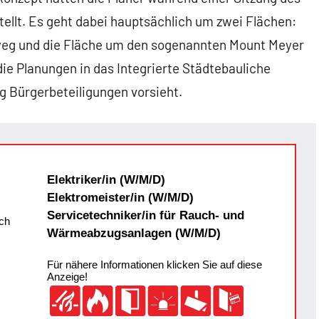
llt. Es geht dabei hauptsächlich um zwei Flächen:
weg und die Fläche um den sogenannten Mount Meyer
ie Planungen in das Integrierte Städtebauliche
g Bürgerbeteiligungen vorsieht.
Elektriker/in (W/M/D)
Elektromeister/in (W/M/D)
Servicetechniker/in für Rauch- und
ch
Wärmeabzugsanlagen (W/M/D)
Für nähere Informationen klicken Sie auf diese
Anzeige!