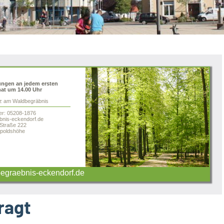
ungen an jedem ersten
at um 14.00 Uhr
tz am Waldbegräbnis
er: 05208-1876
nis-eckendorf.de
 Straße 222
poldshöhe
graebnis-eckendorf.de
ragt