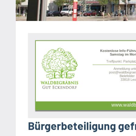
Heipke,
Leopoldshöhe,
Nienhagen,
Schuckenbaum
Kostenlose Info-Führ
Samstag im Mon
Treffpunkt: Parkpla
Anmeldung unt
post@waldbegraeb
Bielefelder
33818 Leo
www.waldbe
Bürgerbeteiligung gef