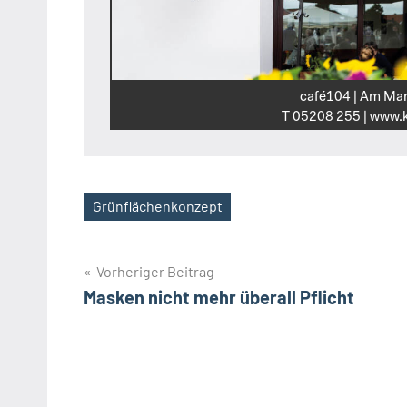
café104 | Am Mar
T 05208 255 | www.k
Grünflächenkonzept
Schlagwörter
Beitragsnavigation
Vorheriger Beitrag
Masken nicht mehr überall Pflicht