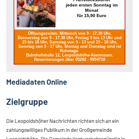
jeden ersten Sonntag im
Monat
für 15,90 Euro
Öffnungszeiten: Mittwoch von 9 - 17.30 Uhr,
Donnerstag von 9 - 17.30 Uhr, Freitag 9 bis 13 Uhr und
15 bis 18 Uhr, Samstag von 9 - 13 und 15 - 18 Uhr,
Sonntag von 9 - 17 Uhr. Montag und Dienstag sind ist
Ruhetage.
Bahnhofstraße 12, Leopoldshöhe-Asemissen.
Reservierungen über 05202 - 9954710
Mediadaten Online
Zielgruppe
Die Leopoldshöher Nachrichten richten sich an ein
zahlungswilliges Publikum in der Großgemeinde
Leopoldshöhe. Die Gemeinde liegt verkehrsgünstig in