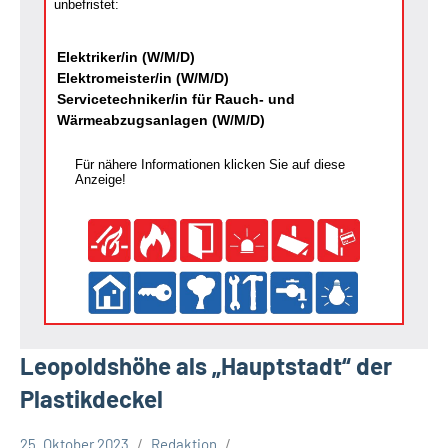
unbefristet:
Elektriker/in (W/M/D)
Elektromeister/in (W/M/D)
Servicetechniker/in für Rauch- und
Wärmeabzugsanlagen (W/M/D)
Für nähere Informationen klicken Sie auf diese
Anzeige!
Leopoldshöhe als „Hauptstadt“ der
Plastikdeckel
25. Oktober 2023
Redaktion