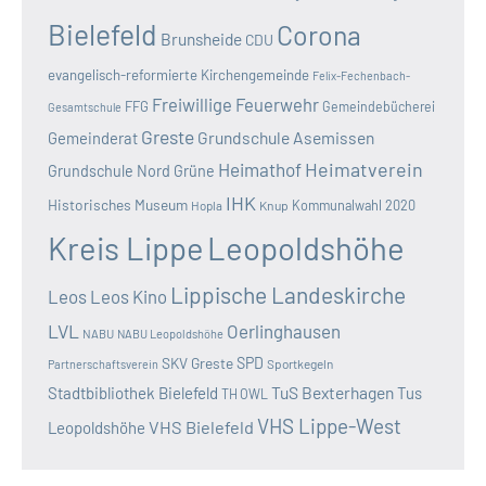
Bielefeld
Corona
Brunsheide
CDU
evangelisch-reformierte Kirchengemeinde
Felix-Fechenbach-
Freiwillige Feuerwehr
FFG
Gemeindebücherei
Gesamtschule
Greste
Grundschule Asemissen
Gemeinderat
Heimatverein
Heimathof
Grundschule Nord
Grüne
IHK
Historisches Museum
Kommunalwahl 2020
Hopla
Knup
Kreis Lippe
Leopoldshöhe
Lippische Landeskirche
Leos
Leos Kino
LVL
Oerlinghausen
NABU
NABU Leopoldshöhe
SKV Greste
SPD
Sportkegeln
Partnerschaftsverein
TuS Bexterhagen
Stadtbibliothek Bielefeld
Tus
TH OWL
VHS Lippe-West
VHS Bielefeld
Leopoldshöhe