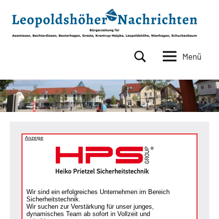
Zum
Inhalt
springen
Menü
Leopoldshöher
Bürgerzeitung
für
Nachrichten
Asemissen,
Bechterdissen,
Bexterhagen,
Greste,
Krentrup-
Anzeige
Heipke,
Leopoldshöhe,
Nienhagen,
Schuckenbaum
Wir sind ein erfolgreiches Unternehmen im Bereich
Sicherheitstechnik.
Wir suchen zur Verstärkung für unser junges,
dynamisches Team ab sofort in Vollzeit und