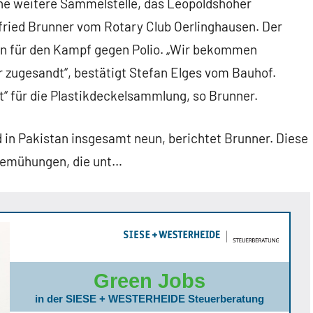
ine weitere Sammelstelle, das Leopoldshöher
nfried Brunner vom Rotary Club Oerlinghausen. Der
ren für den Kampf gegen Polio. „Wir bekommen
r zugesandt“, bestätigt Stefan Elges vom Bauhof.
t“ für die Plastikdeckelsammlung, so Brunner.
nd in Pakistan insgesamt neun, berichtet Brunner. Diese
fbemühungen, die unt…
Green Jobs
in der SIESE + WESTERHEIDE Steuerberatung