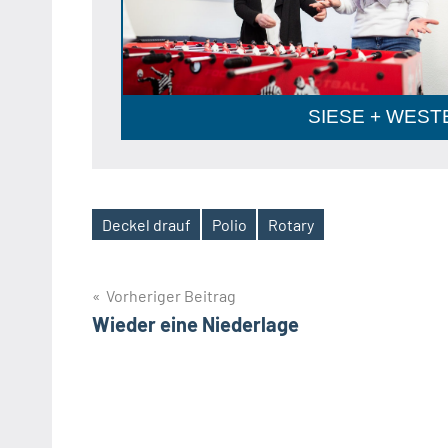
SIESE + WESTE
Deckel drauf
Polio
Rotary
Schlagwörter
Beitragsnavigation
Vorheriger Beitrag
Wieder eine Niederlage