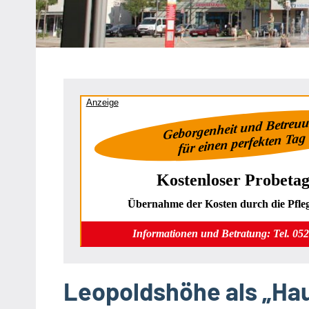
Heipke,
Leopoldshöhe,
Nienhagen,
Schuckenbaum
Anzeige
Geborgenheit und Betreu
für einen perfekten Tag
Kostenloser Probetag
Übernahme der Kosten durch die Pfle
Informationen und Betratung: Tel. 05
Leopoldshöhe als „Hau