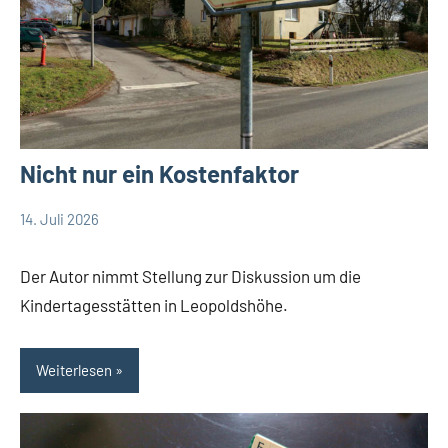
Nicht nur ein Kostenfaktor
14. Juli 2026
Thomas_Dohna
Ein
Debatte
Kommentar
Themen
Der Autor nimmt Stellung zur Diskussion um die
Kindertagesstätten in Leopoldshöhe.
Weiterlesen