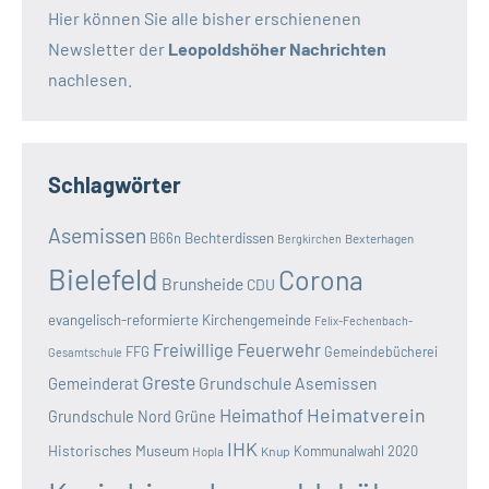
Hier können Sie alle bisher erschienenen
Newsletter der
Leopoldshöher Nachrichten
nachlesen.
Schlagwörter
Asemissen
B66n
Bechterdissen
Bexterhagen
Bergkirchen
Bielefeld
Corona
Brunsheide
CDU
evangelisch-reformierte Kirchengemeinde
Felix-Fechenbach-
Freiwillige Feuerwehr
FFG
Gemeindebücherei
Gesamtschule
Greste
Grundschule Asemissen
Gemeinderat
Heimatverein
Heimathof
Grundschule Nord
Grüne
IHK
Historisches Museum
Kommunalwahl 2020
Hopla
Knup