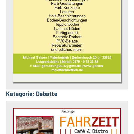
Farb-Gestaltungen
Farb-Konzepte
Lasuren
Holz-Beschichtungen
Boden-Beschichtungen
Teppichböden
Laminat-Böden
Fertigparkett
Echtholz-Parkett
PVC-Beläge
Reparaturarbeiten
und etliches mehr.
Michael Gelsen | Malerbetrieb | Berkenbruch 10 b | 33818
Leopoldshöhe | Mobil: 0170 - 9 75 33 88
E-Mail: gestaltung2016@gmx.de | www.gelsen-
malerfachbetrieb.de
Kategorie:
Debatte
Anzeige
FAHR
ZEIT
| | |
Café & Bistro
| |