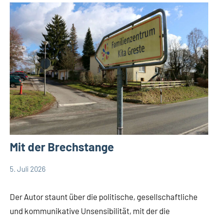
Mit der Brechstange
5. Juli 2026
Thomas_Dohna
Ein
Debatte
Kommentar
Themen
Der Autor staunt über die politische, gesellschaftliche
und kommunikative Unsensibilität, mit der die