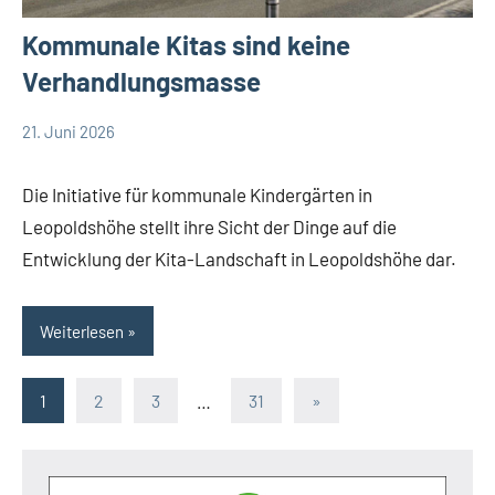
Kommunale Kitas sind keine
Verhandlungsmasse
21. Juni 2026
Redaktion
14
Debatte
Kommentare
Themen
Die Initiative für kommunale Kindergärten in
Leopoldshöhe stellt ihre Sicht der Dinge auf die
Entwicklung der Kita-Landschaft in Leopoldshöhe dar.
Weiterlesen
Seitennummerierung
Nächste
1
2
3
…
31
»
Beiträge
der
Beiträge