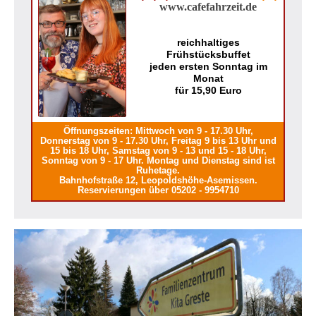
www.cafefahrzeit.de
reichhaltiges
Frühstücksbuffet
jeden ersten Sonntag im
Monat
für 15,90 Euro
Öffnungszeiten: Mittwoch von 9 - 17.30 Uhr,
Donnerstag von 9 - 17.30 Uhr, Freitag 9 bis 13 Uhr und
15 bis 18 Uhr, Samstag von 9 - 13 und 15 - 18 Uhr,
Sonntag von 9 - 17 Uhr. Montag und Dienstag sind ist
Ruhetage.
Bahnhofstraße 12, Leopoldshöhe-Asemissen.
Reservierungen über 05202 - 9954710