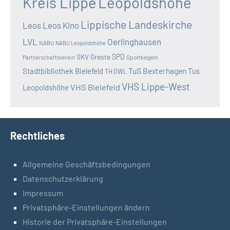
Kreis Lippe
Leopoldshöhe
Lippische Landeskirche
Leos
Leos Kino
LVL
Oerlinghausen
NABU
NABU Leopoldshöhe
SKV Greste
SPD
Sportkegeln
Partnerschaftsverein
TuS Bexterhagen
Stadtbibliothek Bielefeld
Tus
TH OWL
VHS Lippe-West
VHS Bielefeld
Leopoldshöhe
Rechtliches
Allgemeine Geschäftsbedingungen
Datenschutzerklärung
Impressum
Privatsphäre-Einstellungen ändern
Historie der Privatsphäre-Einstellungen