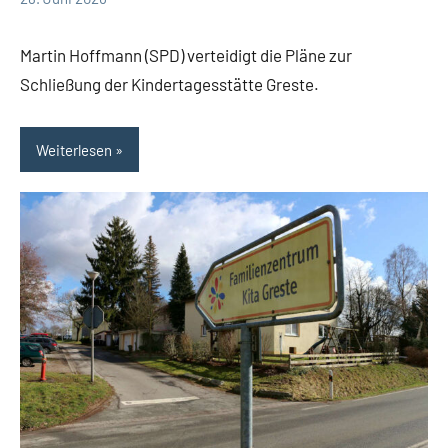
Redaktion
18
Debatte
Kommentare
Themen
Martin Hoffmann (SPD) verteidigt die Pläne zur
Schließung der Kindertagesstätte Greste.
Weiterlesen