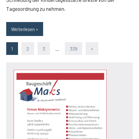
Tagesordnung zu nehmen.
Weiterlesen
Seitennummerierung
Nächste
1
2
3
…
339
»
Beiträge
der
Beiträge