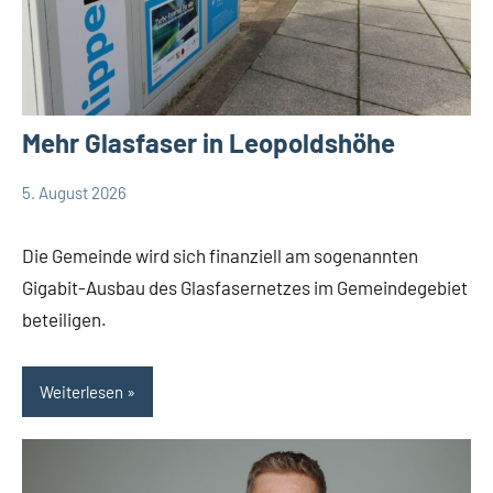
Mehr Glasfaser in Leopoldshöhe
5. August 2026
Thomas
Keine
Leopoldshöhe
Dohna
Kommentare
Politik
Die Gemeinde wird sich finanziell am sogenannten
Themen
Gigabit-Ausbau des Glasfasernetzes im Gemeindegebiet
beteiligen.
Weiterlesen