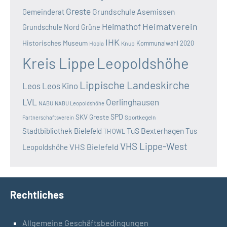
Greste
Grundschule Asemissen
Gemeinderat
Heimatverein
Heimathof
Grundschule Nord
Grüne
IHK
Historisches Museum
Kommunalwahl 2020
Hopla
Knup
Kreis Lippe
Leopoldshöhe
Lippische Landeskirche
Leos
Leos Kino
LVL
Oerlinghausen
NABU
NABU Leopoldshöhe
SKV Greste
SPD
Sportkegeln
Partnerschaftsverein
TuS Bexterhagen
Stadtbibliothek Bielefeld
Tus
TH OWL
VHS Lippe-West
VHS Bielefeld
Leopoldshöhe
Rechtliches
Allgemeine Geschäftsbedingungen