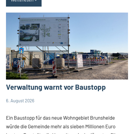
Verwaltung warnt vor Baustopp
6. August 2026
Thomas
Keine
Leopoldshöhe
Dohna
Kommentare
Politik
Ein Baustopp für das neue Wohngebiet Brunsheide
Themen
würde die Gemeinde mehr als sieben Millionen Euro