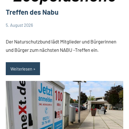
Treffen des Nabu
5. August 2026
Redaktion
Keine
Gesellschaft
Kommentare
Leopoldshöhe
Der Naturschutzbund lädt Mitglieder und Bürgerinnen
und Bürger zum nächsten NABU -Treffen ein.
Weiterlesen