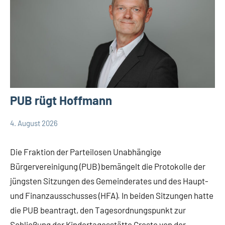
PUB rügt Hoffmann
4. August 2026
Thomas
Keine
Leopoldshöhe
Dohna
Kommentare
Politik
Die Fraktion der Parteilosen Unabhängige
PUB
Bürgervereinigung (PUB) bemängelt die Protokolle der
Themen
jüngsten Sitzungen des Gemeinderates und des Haupt-
und Finanzausschusses (HFA). In beiden Sitzungen hatte
die PUB beantragt, den Tagesordnungspunkt zur
Schließung der Kindertagesstätte Greste von der