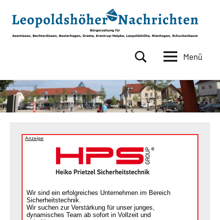
Zum
Inhalt
springen
Menü
Leopoldshöher
Bürgerzeitung
für
Nachrichten
Asemissen,
Bechterdissen,
Bexterhagen,
Greste,
Krentrup-
Anzeige
Heipke,
Leopoldshöhe,
Nienhagen,
Schuckenbaum
Wir sind ein erfolgreiches Unternehmen im Bereich
Sicherheitstechnik.
Wir suchen zur Verstärkung für unser junges,
dynamisches Team ab sofort in Vollzeit und