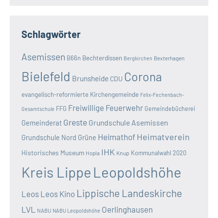
Schlagwörter
Asemissen
B66n
Bechterdissen
Bexterhagen
Bergkirchen
Bielefeld
Corona
Brunsheide
CDU
evangelisch-reformierte Kirchengemeinde
Felix-Fechenbach-
Freiwillige Feuerwehr
FFG
Gemeindebücherei
Gesamtschule
Greste
Grundschule Asemissen
Gemeinderat
Heimatverein
Heimathof
Grundschule Nord
Grüne
IHK
Historisches Museum
Kommunalwahl 2020
Hopla
Knup
Kreis Lippe
Leopoldshöhe
Lippische Landeskirche
Leos
Leos Kino
LVL
Oerlinghausen
NABU
NABU Leopoldshöhe