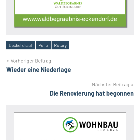
www.waldbegraebnis-eckendorf.de
Deckel drauf
Polio
Rotary
Schlagwörter
Beitragsnavigation
Vorheriger Beitrag
Wieder eine Niederlage
Nächster Beitrag
Die Renovierung hat begonnen