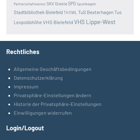
SKV Greste
SPD
Sportkegeln
Partnerschaftsverein
TuS Bexterhagen
Stadtbibliothek Bielefeld
Tus
TH OWL
VHS Lippe-West
VHS Bielefeld
Leopoldshöhe
Rechtliches
Allgemeine Geschäftsbedingungen
Datenschutzerklärung
Impressum
Privatsphäre-Einstellungen ändern
Historie der Privatsphäre-Einstellungen
Einwilligungen widerrufen
Login/Logout