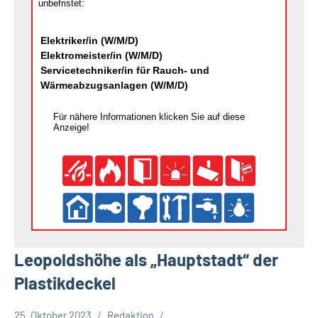
unbefristet:
Elektriker/in (W/M/D)
Elektromeister/in (W/M/D)
Servicetechniker/in für Rauch- und
Wärmeabzugsanlagen (W/M/D)
Für nähere Informationen klicken Sie auf diese
Anzeige!
Leopoldshöhe als „Hauptstadt“ der
Plastikdeckel
25. Oktober 2023
Redaktion