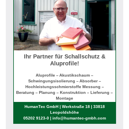
Ihr Partner für Schallschutz &
Aluprofile!
Aluprofile – Akustikschaum –
Schwingungsisolierung – Absorber –
Hochleistungsschmierstoffe Messung –
Beratung – Planung – Konstruktion – Lieferung –
Montage
Rufen Sie uns an!
HumanTec GmbH | Werkstraße 18 | 33818
Leopoldshöhe
05202 9123-0 | info@humantec-gmbh.com