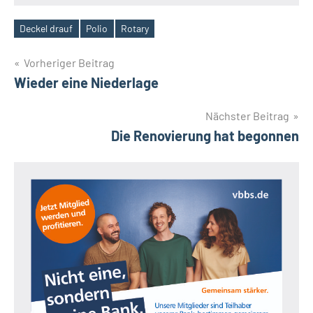
Deckel drauf
Polio
Rotary
Schlagwörter
Beitragsnavigation
Vorheriger Beitrag
Wieder eine Niederlage
Nächster Beitrag
Die Renovierung hat begonnen