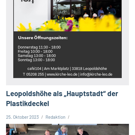
Unsere Öffnungszeiten:
Donnerstag 11:30 - 18:00
Freitag 10:00 - 18:00
Samstag 13:00 - 18:00
Sonntag 13:00 - 18:00
café104 | Am Marktplatz | 33818 Leopoldshöhe
T 05208 255 | www.kirche‑leo.de | info@kirche‑leo.de
Leopoldshöhe als „Hauptstadt“ der
Plastikdeckel
25. Oktober 2023
Redaktion
Leopoldshöhe
Thema