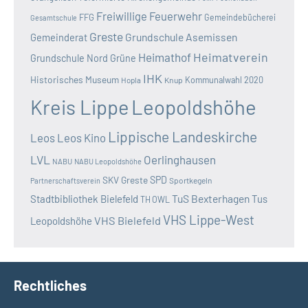
Freiwillige Feuerwehr
FFG
Gemeindebücherei
Gesamtschule
Greste
Grundschule Asemissen
Gemeinderat
Heimatverein
Heimathof
Grundschule Nord
Grüne
IHK
Historisches Museum
Kommunalwahl 2020
Hopla
Knup
Kreis Lippe
Leopoldshöhe
Lippische Landeskirche
Leos
Leos Kino
LVL
Oerlinghausen
NABU
NABU Leopoldshöhe
SKV Greste
SPD
Sportkegeln
Partnerschaftsverein
TuS Bexterhagen
Stadtbibliothek Bielefeld
Tus
TH OWL
VHS Lippe-West
VHS Bielefeld
Leopoldshöhe
Rechtliches