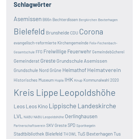
Schlagwörter
Asemissen
B66n
Bechterdissen
Bexterhagen
Bergkirchen
Bielefeld
Corona
Brunsheide
CDU
evangelisch-reformierte Kirchengemeinde
Felix-Fechenbach-
Freiwillige Feuerwehr
FFG
Gemeindebücherei
Gesamtschule
Greste
Grundschule Asemissen
Gemeinderat
Heimatverein
Heimathof
Grundschule Nord
Grüne
IHK
Historisches Museum
Kommunalwahl 2020
Hopla
Knup
Kreis Lippe
Leopoldshöhe
Lippische Landeskirche
Leos
Leos Kino
LVL
Oerlinghausen
NABU
NABU Leopoldshöhe
SKV Greste
SPD
Sportkegeln
Partnerschaftsverein
TuS Bexterhagen
Stadtbibliothek Bielefeld
Tus
TH OWL