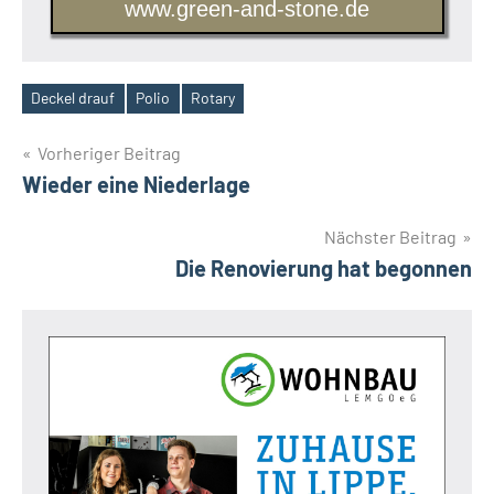
www.green-and-stone.de
Deckel drauf
Polio
Rotary
Schlagwörter
Beitragsnavigation
Vorheriger Beitrag
Wieder eine Niederlage
Nächster Beitrag
Die Renovierung hat begonnen