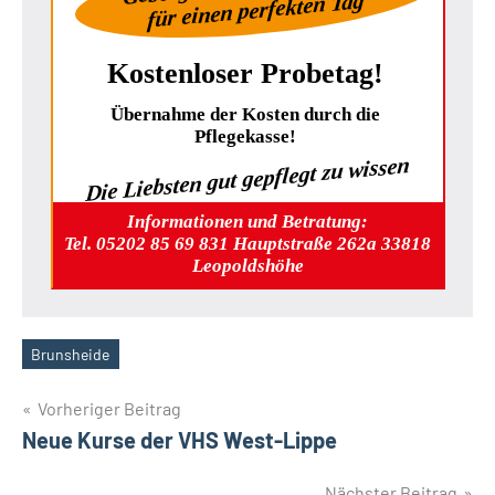
für einen perfekten Tag
Kostenloser Probetag!
Übernahme der Kosten durch die
Pflegekasse!
Die Liebsten gut gepflegt zu wissen
Informationen und Betratung:
Tel. 05202 85 69 831 Hauptstraße 262a 33818
Leopoldshöhe
Brunsheide
Schlagwörter
Beitragsnavigation
Vorheriger Beitrag
Neue Kurse der VHS West-Lippe
Nächster Beitrag