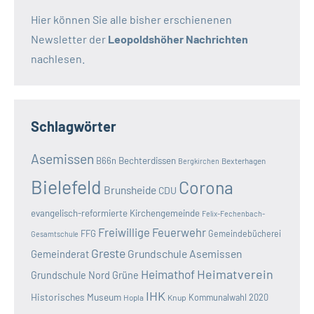
Hier können Sie alle bisher erschienenen
Newsletter der
Leopoldshöher Nachrichten
nachlesen.
Schlagwörter
Asemissen
B66n
Bechterdissen
Bexterhagen
Bergkirchen
Bielefeld
Corona
Brunsheide
CDU
evangelisch-reformierte Kirchengemeinde
Felix-Fechenbach-
Freiwillige Feuerwehr
FFG
Gemeindebücherei
Gesamtschule
Greste
Grundschule Asemissen
Gemeinderat
Heimatverein
Heimathof
Grundschule Nord
Grüne
IHK
Historisches Museum
Kommunalwahl 2020
Hopla
Knup