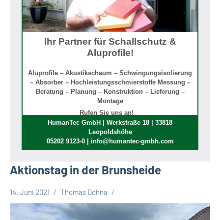
Ihr Partner für Schallschutz &
Aluprofile!
Aluprofile – Akustikschaum – Schwingungsisolierung
– Absorber – Hochleistungsschmierstoffe Messung –
Beratung – Planung – Konstruktion – Lieferung –
Montage
Rufen Sie uns an!
HumanTec GmbH | Werkstraße 18 | 33818
Leopoldshöhe
05202 9123-0 | info@humantec-gmbh.com
Aktionstag in der Brunsheide
14. Juni 2021
Thomas Dohna
Leopoldshöhe
Politik