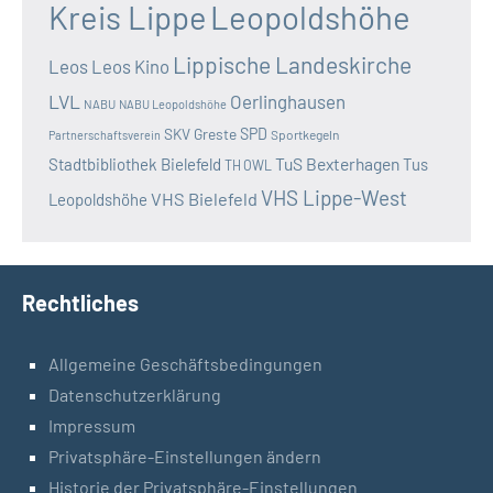
Kreis Lippe
Leopoldshöhe
Lippische Landeskirche
Leos
Leos Kino
LVL
Oerlinghausen
NABU
NABU Leopoldshöhe
SKV Greste
SPD
Sportkegeln
Partnerschaftsverein
TuS Bexterhagen
Stadtbibliothek Bielefeld
Tus
TH OWL
VHS Lippe-West
VHS Bielefeld
Leopoldshöhe
Rechtliches
Allgemeine Geschäftsbedingungen
Datenschutzerklärung
Impressum
Privatsphäre-Einstellungen ändern
Historie der Privatsphäre-Einstellungen