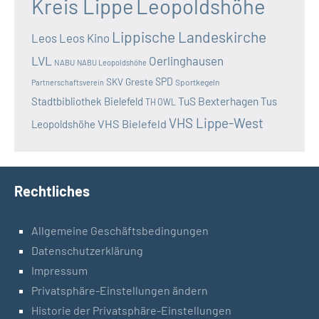
Kreis Lippe
Leopoldshöhe
Lippische Landeskirche
Leos
Leos Kino
LVL
Oerlinghausen
NABU
NABU Leopoldshöhe
SKV Greste
SPD
Sportkegeln
Partnerschaftsverein
TuS Bexterhagen
Stadtbibliothek Bielefeld
Tus
TH OWL
VHS Lippe-West
VHS Bielefeld
Leopoldshöhe
Rechtliches
Allgemeine Geschäftsbedingungen
Datenschutzerklärung
Impressum
Privatsphäre-Einstellungen ändern
Historie der Privatsphäre-Einstellungen