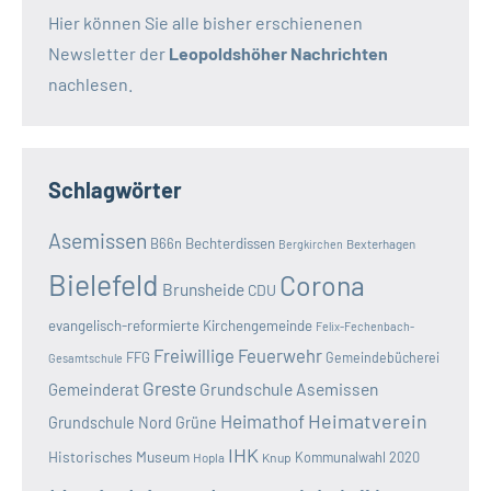
Hier können Sie alle bisher erschienenen
Newsletter der
Leopoldshöher Nachrichten
nachlesen.
Schlagwörter
Asemissen
B66n
Bechterdissen
Bexterhagen
Bergkirchen
Bielefeld
Corona
Brunsheide
CDU
evangelisch-reformierte Kirchengemeinde
Felix-Fechenbach-
Freiwillige Feuerwehr
FFG
Gemeindebücherei
Gesamtschule
Greste
Grundschule Asemissen
Gemeinderat
Heimatverein
Heimathof
Grundschule Nord
Grüne
IHK
Historisches Museum
Kommunalwahl 2020
Hopla
Knup