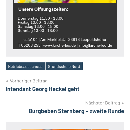
Unsere Öffnungszeiten:
Donnerstag 11:30 - 18:00
Freitag 10:00 - 18:00
Samstag 13:00 - 18:00
Sonntag 13:00 - 18:00
café104 | Am Marktplatz | 33818 Leopoldshöhe
T 05208 255 | www.kirche‑leo.de | info@kirche‑leo.de
Betriebsausschuss
Grundschule Nord
Schlagwörter
Beitragsnavigation
Vorheriger Beitrag
Intendant Georg Heckel geht
Nächster Beitrag
Burgbeben Sternberg – zweite Runde