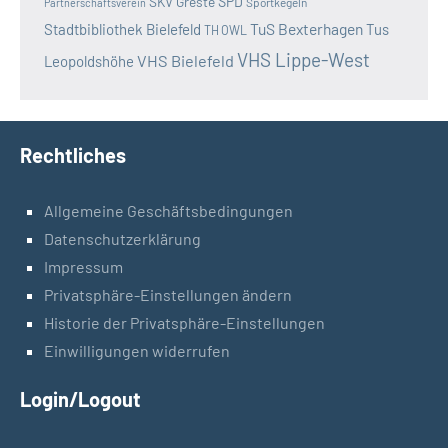
SKV Greste
SPD
Sportkegeln
Partnerschaftsverein
TuS Bexterhagen
Stadtbibliothek Bielefeld
Tus
TH OWL
VHS Lippe-West
VHS Bielefeld
Leopoldshöhe
Rechtliches
Allgemeine Geschäftsbedingungen
Datenschutzerklärung
Impressum
Privatsphäre-Einstellungen ändern
Historie der Privatsphäre-Einstellungen
Einwilligungen widerrufen
Login/Logout