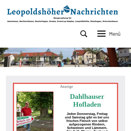
Zum
Inhalt
springen
Menü
Leopoldshöher
Bürgerzeitung
für
Nachrichten
Asemissen,
Bechterdissen,
Bexterhagen,
Greste,
Krentrup-
Heipke,
Anzeige
Leopoldshöhe,
Dahlhauser
Nienhagen,
Hofladen
Schuckenbaum
Jeden Donnerstag, Freitag
und Samstag gibt es bei uns
frisches Fleisch von selbst
aufgezogenen Rindern,
Schweinen und Lämmern.