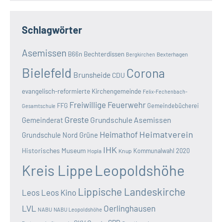
Schlagwörter
Asemissen
B66n
Bechterdissen
Bexterhagen
Bergkirchen
Bielefeld
Corona
Brunsheide
CDU
evangelisch-reformierte Kirchengemeinde
Felix-Fechenbach-
Freiwillige Feuerwehr
FFG
Gemeindebücherei
Gesamtschule
Greste
Grundschule Asemissen
Gemeinderat
Heimatverein
Heimathof
Grundschule Nord
Grüne
IHK
Historisches Museum
Kommunalwahl 2020
Hopla
Knup
Kreis Lippe
Leopoldshöhe
Lippische Landeskirche
Leos
Leos Kino
LVL
Oerlinghausen
NABU
NABU Leopoldshöhe