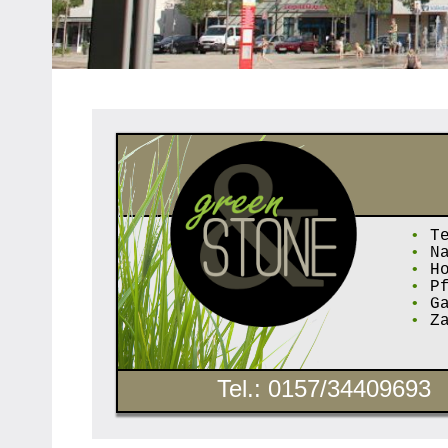
Heipke,
Leopoldshöhe,
Nienhagen,
Schuckenbaum
•
Te
•
Na
•
Ho
•
Pf
•
Ga
•
Za
Tel.: 0157/34409693