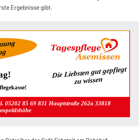
erste Ergebnisse gibt.
euung
Tag
Die Liebsten gut gepflegt
ag!
zu wissen
legekasse!
el. 05202 85 69 831 Hauptstraße 262a 33818
eopoldshöhe