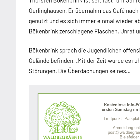
Thorsten Bökenbrink ist seit fast fünf Jah
Oerlinghausen. Er übernahm das Café nach 
genutzt und es sich immer einmal wieder 
Bökenbrink zerschlagene Flaschen, Unrat 
Bökenbrink sprach die Jugendlichen offensi
Gelände befinden. „Mit der Zeit wurde es ruh
Störungen. Die Überdachungen seines…
Kostenlose Info-F
ersten Samstag im 
Treffpunkt: Parkpla
Anmeldung unt
post@waldbegraeb
Bielefelder