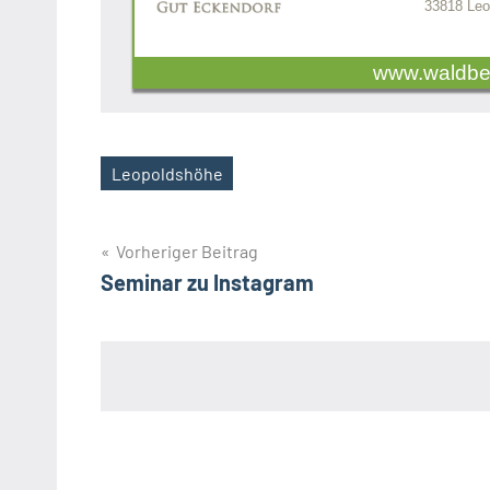
33818 Leo
www.waldbe
Leopoldshöhe
Schlagwörter
Beitragsnavigation
Vorheriger Beitrag
Seminar zu Instagram