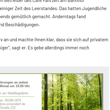
ren Betreiber des Café Fahrzeit am Bahnhof
einiger Zeit des Leerstandes. Das hatten Jugendliche
abends gemütlich gemacht. Anderntags fand
und Beschädigungen.
v an und machte ihnen klar, dass sie sich auf privatem
iger“, sagt er. Es gebe allerdings immer noch
ührungen an jedem
Monat um 14.00 Uhr
tz am Waldbegräbnis
er: 05208-1876
nis-eckendorf.de
 Straße 222