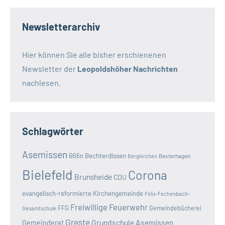
Newsletterarchiv
Hier können Sie alle bisher erschienenen
Newsletter der
Leopoldshöher Nachrichten
nachlesen.
Schlagwörter
Asemissen
B66n
Bechterdissen
Bexterhagen
Bergkirchen
Bielefeld
Corona
Brunsheide
CDU
evangelisch-reformierte Kirchengemeinde
Felix-Fechenbach-
Freiwillige Feuerwehr
FFG
Gemeindebücherei
Gesamtschule
Greste
Grundschule Asemissen
Gemeinderat