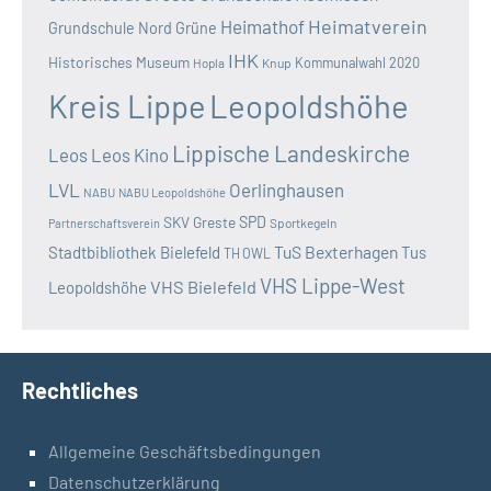
Heimatverein
Heimathof
Grundschule Nord
Grüne
IHK
Historisches Museum
Kommunalwahl 2020
Hopla
Knup
Kreis Lippe
Leopoldshöhe
Lippische Landeskirche
Leos
Leos Kino
LVL
Oerlinghausen
NABU
NABU Leopoldshöhe
SKV Greste
SPD
Sportkegeln
Partnerschaftsverein
TuS Bexterhagen
Stadtbibliothek Bielefeld
Tus
TH OWL
VHS Lippe-West
VHS Bielefeld
Leopoldshöhe
Rechtliches
Allgemeine Geschäftsbedingungen
Datenschutzerklärung