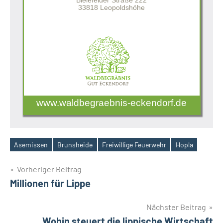
Bielefelder Straße 222
33818 Leopoldshöhe
www.waldbegraebnis-eckendorf.de
Asemissen
Brunsheide
Freiwillige Feuerwehr
Hopla
Schlagwörter
Beitragsnavigation
Vorheriger Beitrag
Millionen für Lippe
Nächster Beitrag
Wohin steuert die lippische Wirtschaft