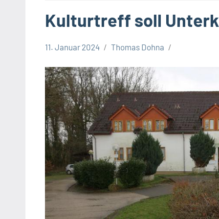
Kulturtreff soll Unte
11. Januar 2024
Thomas Dohna
Leopoldshöhe
Politik
Themen