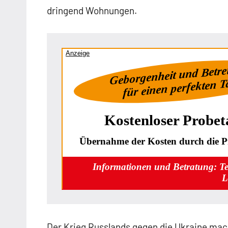
dringend Wohnungen.
Anzeige
Geborgenheit und Betr
für einen perfekten 
Kostenloser Probet
Übernahme der Kosten durch die Pf
Informationen und Betratung: T
L
Der Krieg Russlands gegen die Ukraine mac