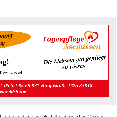
euung
Tag
Die Liebsten gut gepflegt
ag!
zu wissen
legekasse!
el. 05202 85 69 831 Hauptstraße 262a 33818
eopoldshöhe
ht sich auch in Leopoldshöhe bemerkbar. Von den