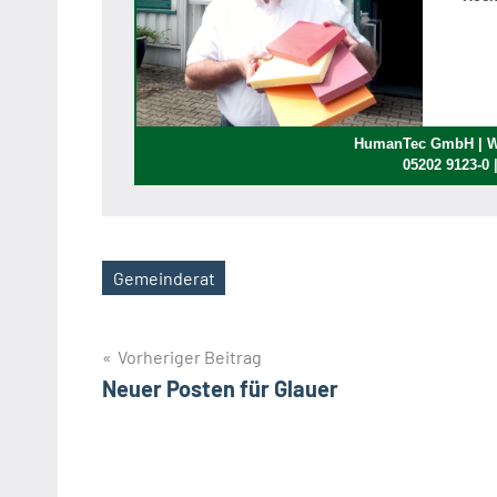
HumanTec GmbH | We
05202 9123-0
Gemeinderat
Schlagwörter
Beitragsnavigation
Vorheriger Beitrag
Neuer Posten für Glauer