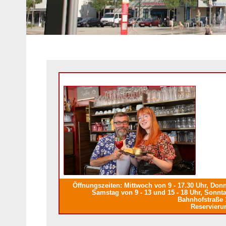
Heipke,
Leopoldshöhe,
Nienhagen,
Schuckenbaum
Öffnungszeiten: Mittwoch von 9 - 17.30 Uhr, Donne
Samstag von 9 - 13 und 15 - 18 Uhr, Sonnta
Bahnhofstraße 
Reservieru