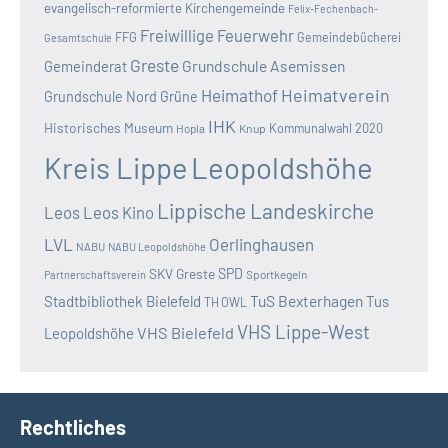
evangelisch-reformierte Kirchengemeinde
Felix-Fechenbach-
Freiwillige Feuerwehr
FFG
Gemeindebücherei
Gesamtschule
Greste
Grundschule Asemissen
Gemeinderat
Heimatverein
Heimathof
Grundschule Nord
Grüne
IHK
Historisches Museum
Kommunalwahl 2020
Hopla
Knup
Kreis Lippe
Leopoldshöhe
Lippische Landeskirche
Leos
Leos Kino
LVL
Oerlinghausen
NABU
NABU Leopoldshöhe
SKV Greste
SPD
Sportkegeln
Partnerschaftsverein
TuS Bexterhagen
Stadtbibliothek Bielefeld
Tus
TH OWL
VHS Lippe-West
VHS Bielefeld
Leopoldshöhe
Rechtliches