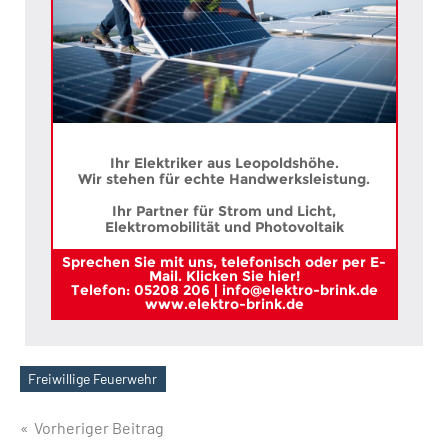
Ihr Elektriker aus Leopoldshöhe.
Wir stehen für echte Handwerksleistung.
Ihr Partner für Strom und Licht,
Elektromobilität und Photovoltaik
Sprechen Sie mit uns, telefonisch oder per E-
Mail. Klicken Sie hier!
Telefon: 05208 206 | info@elektro-brink.de
www.elektro-brink.de
Freiwillige Feuerwehr
Schlagwörter
Beitragsnavigation
Vorheriger Beitrag