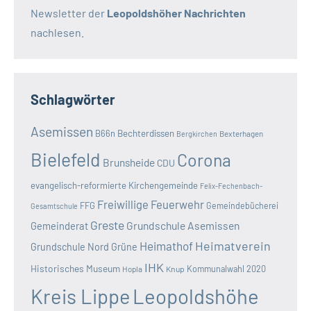
Newsletter der
Leopoldshöher Nachrichten
nachlesen.
Schlagwörter
Asemissen
B66n
Bechterdissen
Bexterhagen
Bergkirchen
Bielefeld
Corona
Brunsheide
CDU
evangelisch-reformierte Kirchengemeinde
Felix-Fechenbach-
Freiwillige Feuerwehr
FFG
Gemeindebücherei
Gesamtschule
Greste
Grundschule Asemissen
Gemeinderat
Heimatverein
Heimathof
Grundschule Nord
Grüne
IHK
Historisches Museum
Kommunalwahl 2020
Hopla
Knup
Kreis Lippe
Leopoldshöhe