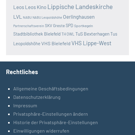
Lippische Landeskirche
Leos
Leos Kino
LVL
Oerlinghausen
NABU
NABU Leopoldshöhe
SKV Greste
SPD
Sportkegeln
Partnerschaftsverein
TuS Bexterhagen
Stadtbibliothek Bielefeld
Tus
TH OWL
VHS Lippe-West
VHS Bielefeld
Leopoldshöhe
Rechtliches
Allgemeine Geschäftsbedingungen
Datenschutzerklärung
Impressum
Privatsphäre-Einstellungen ändern
Historie der Privatsphäre-Einstellungen
Einwilligungen widerrufen