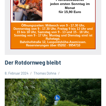
jeden ersten Sonntag im
Monat
für 15,90 Euro
Öffnungszeiten: Mittwoch von 9 - 17.30 Uhr,
Donnerstag von 9 - 17.30 Uhr, Freitag 9 bis 13 Uhr und
15 bis 18 Uhr, Samstag von 9 - 13 und 15 - 18 Uhr,
Sonntag von 9 - 17 Uhr. Montag und Dienstag sind ist
Ruhetage.
Bahnhofstraße 12, Leopoldshöhe-Asemissen.
Reservierungen über 05202 - 9954710
Der Rotdornweg bleibt
8. Februar 2024
Thomas Dohna
Leopoldshöhe
Politik
Themen