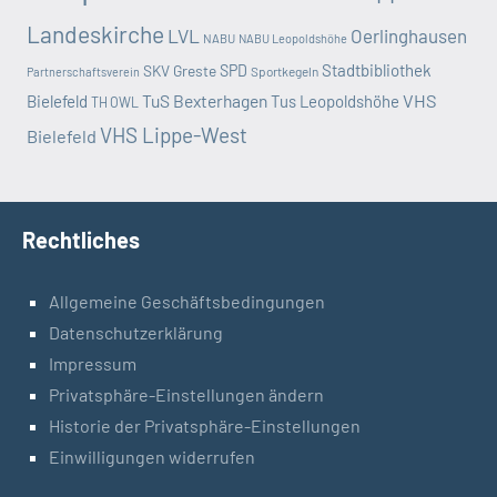
Landeskirche
LVL
Oerlinghausen
NABU
NABU Leopoldshöhe
Stadtbibliothek
SKV Greste
SPD
Sportkegeln
Partnerschaftsverein
TuS Bexterhagen
VHS
Bielefeld
Tus Leopoldshöhe
TH OWL
VHS Lippe-West
Bielefeld
Rechtliches
Allgemeine Geschäftsbedingungen
Datenschutzerklärung
Impressum
Privatsphäre-Einstellungen ändern
Historie der Privatsphäre-Einstellungen
Einwilligungen widerrufen