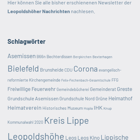
Hier können Sie alle bisher erschienenen Newsletter der
Leopoldshöher Nachrichten
nachlesen.
Schlagwörter
Asemissen
B66n
Bechterdissen
Bexterhagen
Bergkirchen
Bielefeld
Corona
Brunsheide
CDU
evangelisch-
reformierte Kirchengemeinde
FFG
Felix-Fechenbach-Gesamtschule
Greste
Freiwillige Feuerwehr
Gemeinderat
Gemeindebücherei
Heimathof
Grundschule Asemissen
Grundschule Nord
Grüne
Heimatverein
IHK
Historisches Museum
Hopla
Knup
Kreis Lippe
Kommunalwahl 2020
Leopoldshöhe
Lippische
Leos
Leos Kino