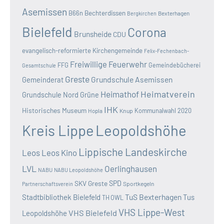
Asemissen
B66n
Bechterdissen
Bexterhagen
Bergkirchen
Bielefeld
Corona
Brunsheide
CDU
evangelisch-reformierte Kirchengemeinde
Felix-Fechenbach-
Freiwillige Feuerwehr
FFG
Gemeindebücherei
Gesamtschule
Greste
Grundschule Asemissen
Gemeinderat
Heimatverein
Heimathof
Grundschule Nord
Grüne
IHK
Historisches Museum
Kommunalwahl 2020
Hopla
Knup
Kreis Lippe
Leopoldshöhe
Lippische Landeskirche
Leos
Leos Kino
LVL
Oerlinghausen
NABU
NABU Leopoldshöhe
SKV Greste
SPD
Sportkegeln
Partnerschaftsverein
TuS Bexterhagen
Stadtbibliothek Bielefeld
Tus
TH OWL
VHS Lippe-West
VHS Bielefeld
Leopoldshöhe