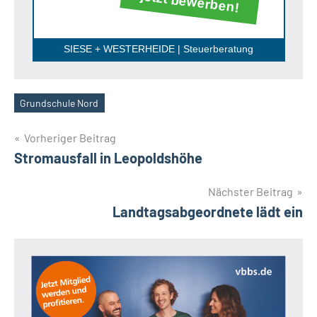
jetzt bewerben!
SIESE + WESTERHEIDE | Steuerberatung
Grundschule Nord
Schlagwörter
Beitragsnavigation
Vorheriger Beitrag
Stromausfall in Leopoldshöhe
Nächster Beitrag
Landtagsabgeordnete lädt ein