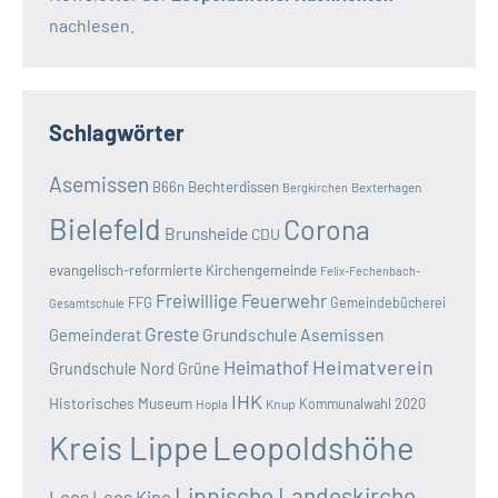
nachlesen.
Schlagwörter
Asemissen
B66n
Bechterdissen
Bexterhagen
Bergkirchen
Bielefeld
Corona
Brunsheide
CDU
evangelisch-reformierte Kirchengemeinde
Felix-Fechenbach-
Freiwillige Feuerwehr
FFG
Gemeindebücherei
Gesamtschule
Greste
Grundschule Asemissen
Gemeinderat
Heimatverein
Heimathof
Grundschule Nord
Grüne
IHK
Historisches Museum
Kommunalwahl 2020
Hopla
Knup
Kreis Lippe
Leopoldshöhe
Lippische Landeskirche
Leos
Leos Kino