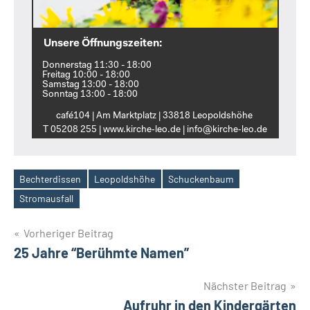
Unsere Öffnungszeiten:
Donnerstag 11:30 - 18:00
Freitag 10:00 - 18:00
Samstag 13:00 - 18:00
Sonntag 13:00 - 18:00
café104 | Am Marktplatz | 33818 Leopoldshöhe
T 05208 255 | www.kirche‑leo.de | info@kirche‑leo.de
Bechterdissen
Leopoldshöhe
Schuckenbaum
Schlagwörter
Stromausfall
Beitragsnavigation
Vorheriger Beitrag
25 Jahre “Berühmte Namen”
Nächster Beitrag
Aufruhr in den Kindergärten