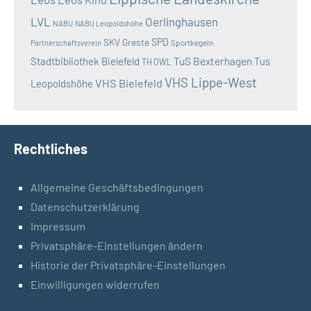
LVL
Oerlinghausen
NABU
NABU Leopoldshöhe
SKV Greste
SPD
Sportkegeln
Partnerschaftsverein
TuS Bexterhagen
Stadtbibliothek Bielefeld
Tus
TH OWL
VHS Lippe-West
VHS Bielefeld
Leopoldshöhe
Rechtliches
Allgemeine Geschäftsbedingungen
Datenschutzerklärung
Impressum
Privatsphäre-Einstellungen ändern
Historie der Privatsphäre-Einstellungen
Einwilligungen widerrufen