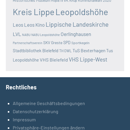
Historisches Museum
Kommunalwahl 2020
Hopla
Knup
Kreis Lippe
Leopoldshöhe
Lippische Landeskirche
Leos
Leos Kino
LVL
Oerlinghausen
NABU
NABU Leopoldshöhe
SKV Greste
SPD
Sportkegeln
Partnerschaftsverein
TuS Bexterhagen
Stadtbibliothek Bielefeld
Tus
TH OWL
VHS Lippe-West
VHS Bielefeld
Leopoldshöhe
Rechtliches
Allgemeine Geschäftsbedingungen
Datenschutzerklärung
Impressum
Privatsphäre-Einstellungen ändern