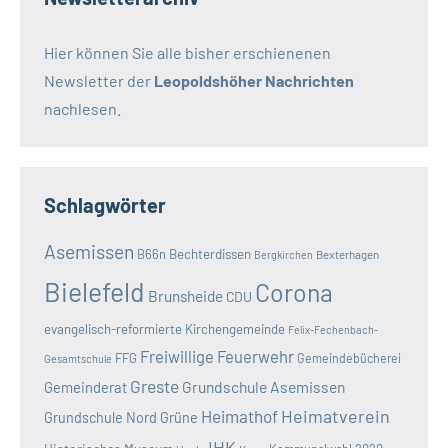
Hier können Sie alle bisher erschienenen
Newsletter der
Leopoldshöher Nachrichten
nachlesen.
Schlagwörter
Asemissen
B66n
Bechterdissen
Bexterhagen
Bergkirchen
Bielefeld
Corona
Brunsheide
CDU
evangelisch-reformierte Kirchengemeinde
Felix-Fechenbach-
Freiwillige Feuerwehr
FFG
Gemeindebücherei
Gesamtschule
Greste
Grundschule Asemissen
Gemeinderat
Heimatverein
Heimathof
Grundschule Nord
Grüne
IHK