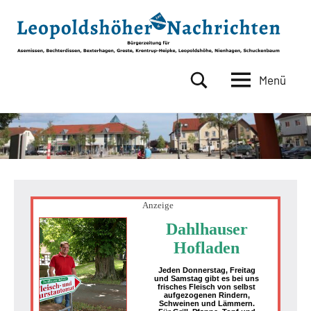
Zum
Inhalt
springen
Menü
Leopoldshöher
Bürgerzeitung
für
Nachrichten
Asemissen,
Bechterdissen,
Bexterhagen,
Greste,
Krentrup-
Heipke,
Anzeige
Leopoldshöhe,
Dahlhauser
Nienhagen,
Hofladen
Schuckenbaum
Jeden Donnerstag, Freitag
und Samstag gibt es bei uns
frisches Fleisch von selbst
aufgezogenen Rindern,
Schweinen und Lämmern.