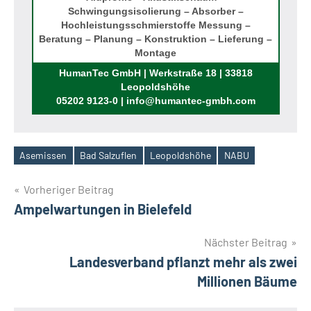
Schwingungsisolierung – Absorber –
Hochleistungsschmierstoffe Messung –
Beratung – Planung – Konstruktion – Lieferung –
Montage
Rufen Sie uns an!
HumanTec GmbH | Werkstraße 18 | 33818
Leopoldshöhe
05202 9123-0 | info@humantec-gmbh.com
Asemissen
Bad Salzuflen
Leopoldshöhe
NABU
Schlagwörter
Beitragsnavigation
Vorheriger Beitrag
Ampelwartungen in Bielefeld
Nächster Beitrag
Landesverband pflanzt mehr als zwei
Millionen Bäume