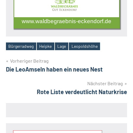
www.waldbegraebnis-eckendorf.de
Bürgerradweg
Heipke
Lage
Leopoldshöhe
Schlagwörter
Beitragsnavigation
Vorheriger Beitrag
Die LeoAmseln haben ein neues Nest
Nächster Beitrag
Rote Liste verdeutlicht Naturkrise