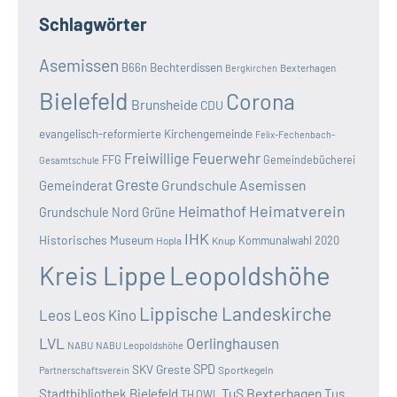
Schlagwörter
Asemissen
B66n
Bechterdissen
Bexterhagen
Bergkirchen
Bielefeld
Corona
Brunsheide
CDU
evangelisch-reformierte Kirchengemeinde
Felix-Fechenbach-
Freiwillige Feuerwehr
FFG
Gemeindebücherei
Gesamtschule
Greste
Grundschule Asemissen
Gemeinderat
Heimatverein
Heimathof
Grundschule Nord
Grüne
IHK
Historisches Museum
Kommunalwahl 2020
Hopla
Knup
Kreis Lippe
Leopoldshöhe
Lippische Landeskirche
Leos
Leos Kino
LVL
Oerlinghausen
NABU
NABU Leopoldshöhe
SKV Greste
SPD
Sportkegeln
Partnerschaftsverein
TuS Bexterhagen
Stadtbibliothek Bielefeld
Tus
TH OWL