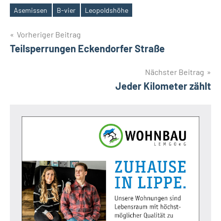
Asemissen
B-vier
Leopoldshöhe
Schlagwörter
Beitragsnavigation
Vorheriger Beitrag
Teilsperrungen Eckendorfer Straße
Nächster Beitrag
Jeder Kilometer zählt