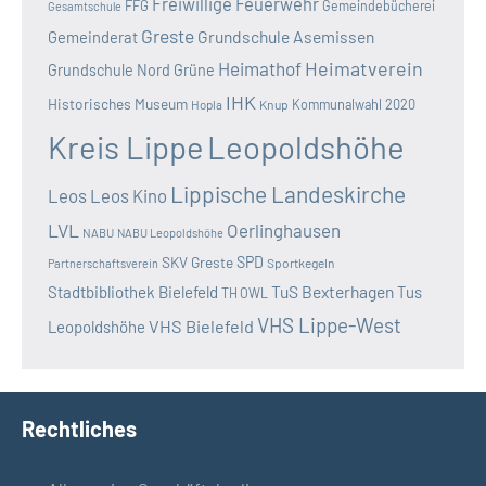
Freiwillige Feuerwehr
FFG
Gemeindebücherei
Gesamtschule
Greste
Grundschule Asemissen
Gemeinderat
Heimatverein
Heimathof
Grundschule Nord
Grüne
IHK
Historisches Museum
Kommunalwahl 2020
Hopla
Knup
Kreis Lippe
Leopoldshöhe
Lippische Landeskirche
Leos
Leos Kino
LVL
Oerlinghausen
NABU
NABU Leopoldshöhe
SKV Greste
SPD
Sportkegeln
Partnerschaftsverein
TuS Bexterhagen
Stadtbibliothek Bielefeld
Tus
TH OWL
VHS Lippe-West
VHS Bielefeld
Leopoldshöhe
Rechtliches