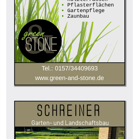
•
Pflasterflächen
•
Gartenpflege
•
Zaunbau
Tel.: 0157/34409693
www.green-and-stone.de
Schreiner
Garten- und Landschaftsbau