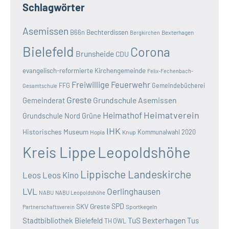
Schlagwörter
Asemissen
B66n
Bechterdissen
Bexterhagen
Bergkirchen
Bielefeld
Corona
Brunsheide
CDU
evangelisch-reformierte Kirchengemeinde
Felix-Fechenbach-
Freiwillige Feuerwehr
FFG
Gemeindebücherei
Gesamtschule
Greste
Grundschule Asemissen
Gemeinderat
Heimatverein
Heimathof
Grundschule Nord
Grüne
IHK
Historisches Museum
Kommunalwahl 2020
Hopla
Knup
Kreis Lippe
Leopoldshöhe
Lippische Landeskirche
Leos
Leos Kino
LVL
Oerlinghausen
NABU
NABU Leopoldshöhe
SKV Greste
SPD
Sportkegeln
Partnerschaftsverein
TuS Bexterhagen
Stadtbibliothek Bielefeld
Tus
TH OWL