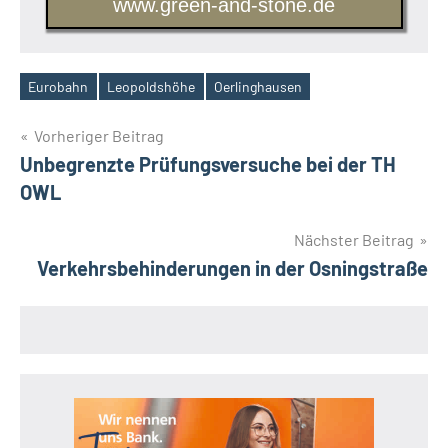
www.green-and-stone.de
Eurobahn
Leopoldshöhe
Oerlinghausen
Schlagwörter
Beitragsnavigation
Vorheriger Beitrag
Unbegrenzte Prüfungsversuche bei der TH
OWL
Nächster Beitrag
Verkehrsbehinderungen in der Osningstraße