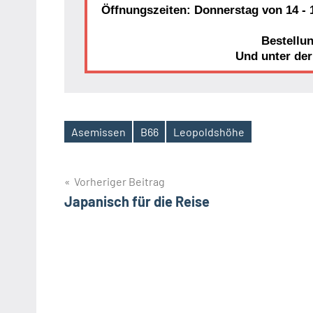
Öffnungszeiten: Donnerstag von 14 - 1
Bestellu
Und unter de
Asemissen
B66
Leopoldshöhe
Schlagwörter
Beitragsnavigation
Vorheriger Beitrag
Japanisch für die Reise