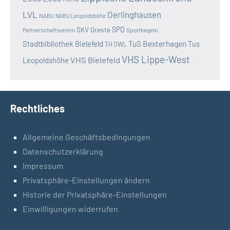
LVL
Oerlinghausen
NABU
NABU Leopoldshöhe
SKV Greste
SPD
Sportkegeln
Partnerschaftsverein
TuS Bexterhagen
Stadtbibliothek Bielefeld
Tus
TH OWL
VHS Lippe-West
VHS Bielefeld
Leopoldshöhe
Rechtliches
Allgemeine Geschäftsbedingungen
Datenschutzerklärung
Impressum
Privatsphäre-Einstellungen ändern
Historie der Privatsphäre-Einstellungen
Einwilligungen widerrufen