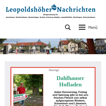
Zum
Inhalt
springen
Menü
Leopoldshöher
Bürgerzeitung
für
Nachrichten
Asemissen,
Bechterdissen,
Bexterhagen,
Greste,
Krentrup-
Heipke,
Anzeige
Leopoldshöhe,
Dahlhauser
Nienhagen,
Hofladen
Schuckenbaum
Jeden Donnerstag, Freitag
und Samstag gibt es bei uns
frisches Fleisch von selbst
aufgezogenen Rindern,
Schweinen und Lämmern.