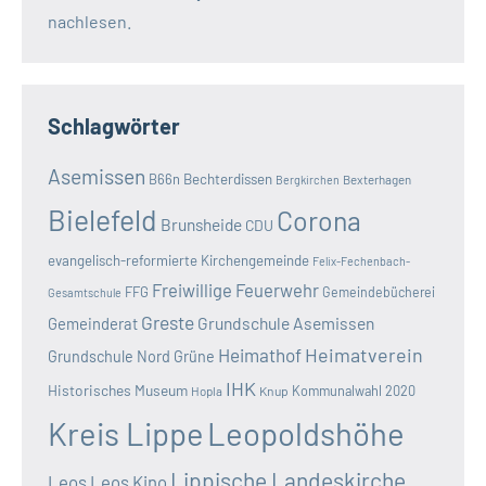
nachlesen.
Schlagwörter
Asemissen
B66n
Bechterdissen
Bexterhagen
Bergkirchen
Bielefeld
Corona
Brunsheide
CDU
evangelisch-reformierte Kirchengemeinde
Felix-Fechenbach-
Freiwillige Feuerwehr
FFG
Gemeindebücherei
Gesamtschule
Greste
Grundschule Asemissen
Gemeinderat
Heimatverein
Heimathof
Grundschule Nord
Grüne
IHK
Historisches Museum
Kommunalwahl 2020
Hopla
Knup
Kreis Lippe
Leopoldshöhe
Lippische Landeskirche
Leos
Leos Kino