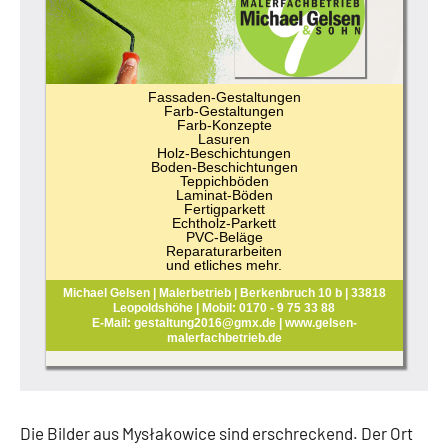
Fassaden-Gestaltungen
Farb-Gestaltungen
Farb-Konzepte
Lasuren
Holz-Beschichtungen
Boden-Beschichtungen
Teppichböden
Laminat-Böden
Fertigparkett
Echtholz-Parkett
PVC-Beläge
Reparaturarbeiten
und etliches mehr.
Michael Gelsen | Malerbetrieb | Berkenbruch 10 b | 33818
Leopoldshöhe | Mobil: 0170 - 9 75 33 88
E-Mail: gestaltung2016@gmx.de | www.gelsen-
malerfachbetrieb.de
Die Bilder aus Mysłakowice sind erschreckend. Der Ort