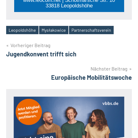
www.leocom.net | Schötmarsche Str. 10
33818 Leopoldshöhe
Leopoldshöhe
Mysłakowice
Partnerschaftsverein
Schlagwörter
Beitragsnavigation
Vorheriger Beitrag
Jugendkonvent trifft sich
Nächster Beitrag
Europäische Mobilitätswoche