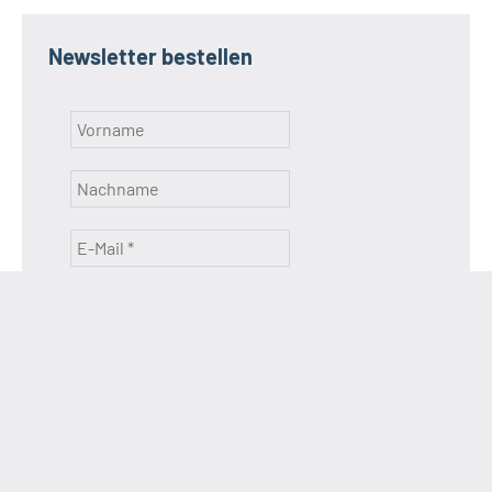
Newsletter bestellen
Bitte rechnen Sie aus. (Es hilft, Spam zu
vermeiden, Pflichtfeld)
Was ist 3 durch 3?
Ich habe die Datenschutzbestimmungen