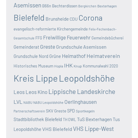
Asemissen
B66n
Bechterdissen
Bexterhagen
Bergkirchen
Bielefeld
Corona
Brunsheide
CDU
evangelisch-reformierte Kirchengemeinde
Felix-Fechenbach-
Freiwillige Feuerwehr
FFG
Gemeindebücherei
Gesamtschule
Greste
Grundschule Asemissen
Gemeinderat
Heimatverein
Heimathof
Grundschule Nord
Grüne
IHK
Historisches Museum
Kommunalwahl 2020
Hopla
Knup
Kreis Lippe
Leopoldshöhe
Lippische Landeskirche
Leos
Leos Kino
LVL
Oerlinghausen
NABU
NABU Leopoldshöhe
SKV Greste
SPD
Sportkegeln
Partnerschaftsverein
TuS Bexterhagen
Stadtbibliothek Bielefeld
Tus
TH OWL
VHS Lippe-West
VHS Bielefeld
Leopoldshöhe