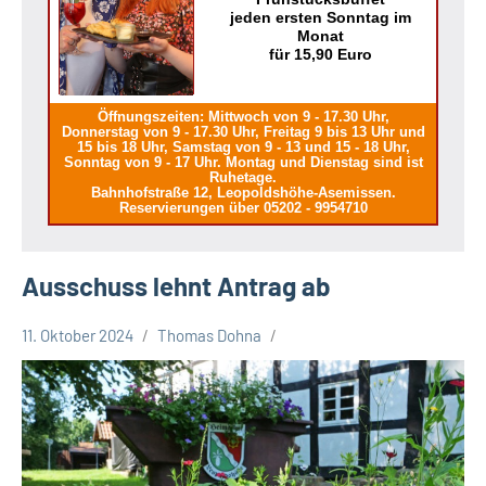
jeden ersten Sonntag im
Monat
für 15,90 Euro
Öffnungszeiten: Mittwoch von 9 - 17.30 Uhr,
Donnerstag von 9 - 17.30 Uhr, Freitag 9 bis 13 Uhr und
15 bis 18 Uhr, Samstag von 9 - 13 und 15 - 18 Uhr,
Sonntag von 9 - 17 Uhr. Montag und Dienstag sind ist
Ruhetage.
Bahnhofstraße 12, Leopoldshöhe-Asemissen.
Reservierungen über 05202 - 9954710
Ausschuss lehnt Antrag ab
11. Oktober 2024
Thomas Dohna
Leopoldshöhe
Politik
Themen