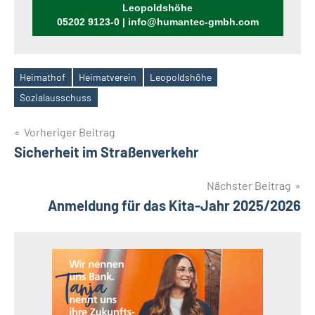
Leopoldshöhe
05202 9123-0 | info@humantec-gmbh.com
Heimathof
Heimatverein
Leopoldshöhe
Schlagwörter
Sozialausschuss
Beitragsnavigation
Vorheriger Beitrag
Sicherheit im Straßenverkehr
Nächster Beitrag
Anmeldung für das Kita-Jahr 2025/2026