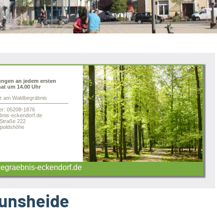
ungen an jedem ersten
at um 14.00 Uhr
tz am Waldbegräbnis
er: 05208-1876
nis-eckendorf.de
 Straße 222
poldshöhe
graebnis-eckendorf.de
runsheide