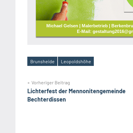
Michael Gelsen | Malerbetrieb | Berkenbru
E-Mail: gestaltung2016@gm
Brunsheide
Leopoldshöhe
Schlagwörter
Beitragsnavigation
Vorheriger Beitrag
Lichterfest der Mennonitengemeinde
Bechterdissen