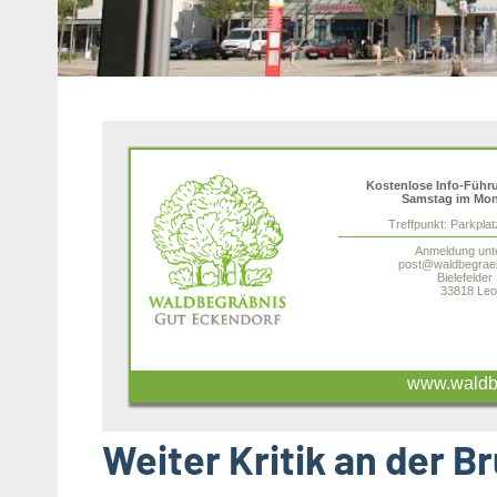
Heipke,
Leopoldshöhe,
Nienhagen,
Schuckenbaum
Kostenlose Info-Führ
Samstag im Mon
Treffpunkt: Parkpla
Anmeldung unt
post@waldbegraeb
Bielefelder
33818 Leo
www.waldbe
Weiter Kritik an der B