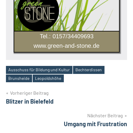
Tel.: 0157/34409693
www.green-and-stone.de
Ausschuss für Bildung und Kultur
Bechterdissen
Schlagwörter
Brunsheide
Leopoldshöhe
Beitragsnavigation
Vorheriger Beitrag
Blitzer in Bielefeld
Nächster Beitrag
Umgang mit Frustration