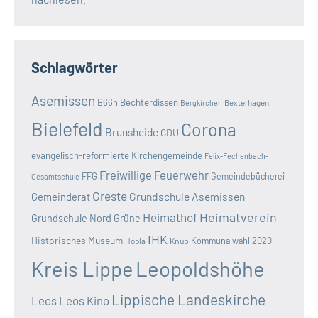
Schlagwörter
Asemissen
B66n
Bechterdissen
Bexterhagen
Bergkirchen
Bielefeld
Corona
Brunsheide
CDU
evangelisch-reformierte Kirchengemeinde
Felix-Fechenbach-
Freiwillige Feuerwehr
FFG
Gemeindebücherei
Gesamtschule
Greste
Grundschule Asemissen
Gemeinderat
Heimatverein
Heimathof
Grundschule Nord
Grüne
IHK
Historisches Museum
Kommunalwahl 2020
Hopla
Knup
Kreis Lippe
Leopoldshöhe
Lippische Landeskirche
Leos
Leos Kino