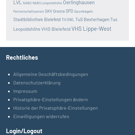
LVL
Oerlinghausen
NABU
NABU Leopoldshöhe
SKV Greste
SPD
Sportkegeln
Partnerschaftsverein
TuS Bexterhagen
Stadtbibliothek Bielefeld
Tus
TH OWL
VHS Lippe-West
VHS Bielefeld
Leopoldshöhe
Rechtliches
Allgemeine Geschäftsbedingungen
Datenschutzerklärung
Impressum
Privatsphäre-Einstellungen ändern
Historie der Privatsphäre-Einstellungen
Einwilligungen widerrufen
Login/Logout