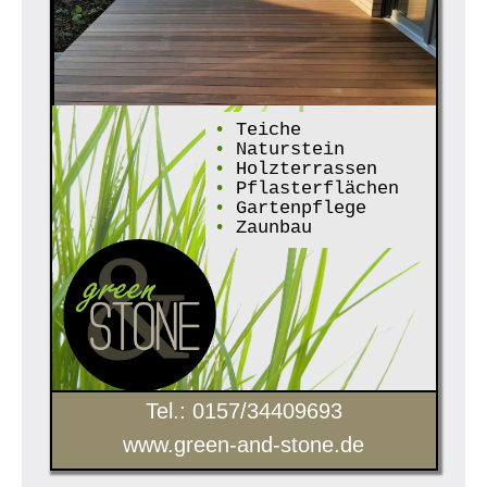
•
Teiche
•
Naturstein
•
Holzterrassen
•
Pflasterflächen
•
Gartenpflege
•
Zaunbau
Tel.: 0157/34409693
www.green-and-stone.de