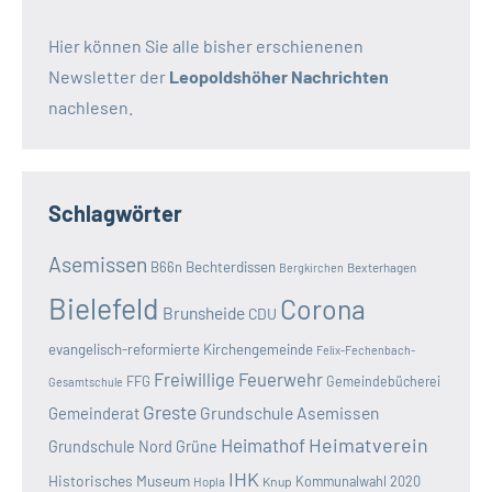
Hier können Sie alle bisher erschienenen
Newsletter der
Leopoldshöher Nachrichten
nachlesen.
Schlagwörter
Asemissen
B66n
Bechterdissen
Bexterhagen
Bergkirchen
Bielefeld
Corona
Brunsheide
CDU
evangelisch-reformierte Kirchengemeinde
Felix-Fechenbach-
Freiwillige Feuerwehr
FFG
Gemeindebücherei
Gesamtschule
Greste
Grundschule Asemissen
Gemeinderat
Heimatverein
Heimathof
Grundschule Nord
Grüne
IHK
Historisches Museum
Kommunalwahl 2020
Hopla
Knup