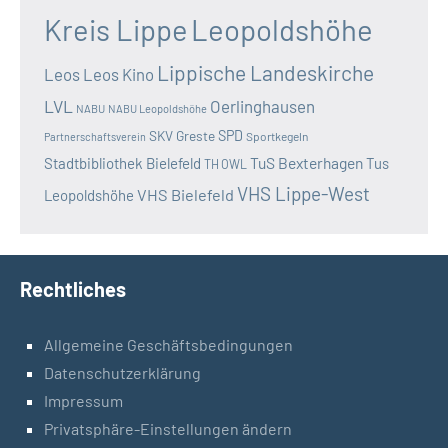
Kreis Lippe
Leopoldshöhe
Lippische Landeskirche
Leos
Leos Kino
LVL
Oerlinghausen
NABU
NABU Leopoldshöhe
SKV Greste
SPD
Sportkegeln
Partnerschaftsverein
TuS Bexterhagen
Stadtbibliothek Bielefeld
Tus
TH OWL
VHS Lippe-West
VHS Bielefeld
Leopoldshöhe
Rechtliches
Allgemeine Geschäftsbedingungen
Datenschutzerklärung
Impressum
Privatsphäre-Einstellungen ändern