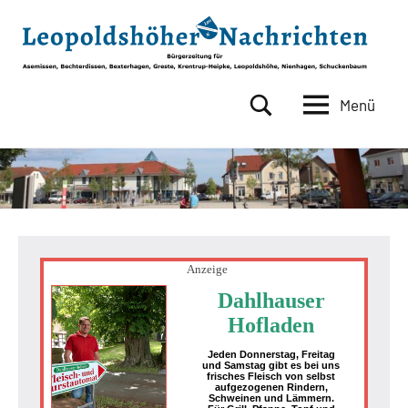
Zum
Inhalt
springen
Menü
Leopoldshöher
Bürgerzeitung
für
Nachrichten
Asemissen,
Bechterdissen,
Bexterhagen,
Greste,
Krentrup-
Heipke,
Anzeige
Leopoldshöhe,
Dahlhauser
Nienhagen,
Hofladen
Schuckenbaum
Jeden Donnerstag, Freitag
und Samstag gibt es bei uns
frisches Fleisch von selbst
aufgezogenen Rindern,
Schweinen und Lämmern.