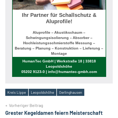
Ihr Partner für Schallschutz &
Aluprofile!
Aluprofile – Akustikschaum –
Schwingungsisolierung – Absorber –
Hochleistungsschmierstoffe Messung –
Beratung – Planung – Konstruktion – Lieferung –
Montage
Rufen Sie uns an!
HumanTec GmbH | Werkstraße 18 | 33818
Leopoldshöhe
05202 9123-0 | info@humantec-gmbh.com
Kreis Lippe
Leopoldshöhe
Oerlinghausen
Schlagwörter
Beitragsnavigation
Vorheriger Beitrag
Grester Kegeldamen feiern Meisterschaft