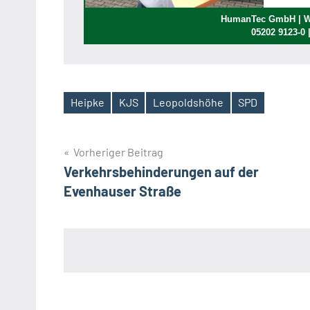
HumanTec GmbH | We
05202 9123-0
Heipke
KJS
Leopoldshöhe
SPD
Schlagwörter
Beitragsnavigation
Vorheriger Beitrag
Verkehrsbehinderungen auf der
Evenhauser Straße