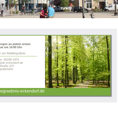
ungen an jedem ersten
at um 14.00 Uhr
tz am Waldbegräbnis
er: 05208-1876
nis-eckendorf.de
 Straße 222
poldshöhe
graebnis-eckendorf.de