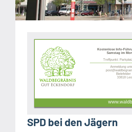
Heipke,
Leopoldshöhe,
Nienhagen,
Schuckenbaum
Kostenlose Info-Führ
Samstag im Mon
Treffpunkt: Parkpla
Anmeldung unt
post@waldbegraeb
Bielefelder
33818 Leo
www.waldbe
SPD bei den Jägern