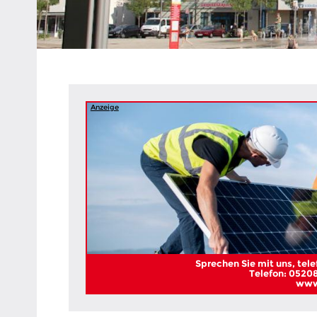
Heipke,
Leopoldshöhe,
Nienhagen,
Schuckenbaum
Anzeige
Sprechen Sie mit uns, telef
Telefon: 05208
www.