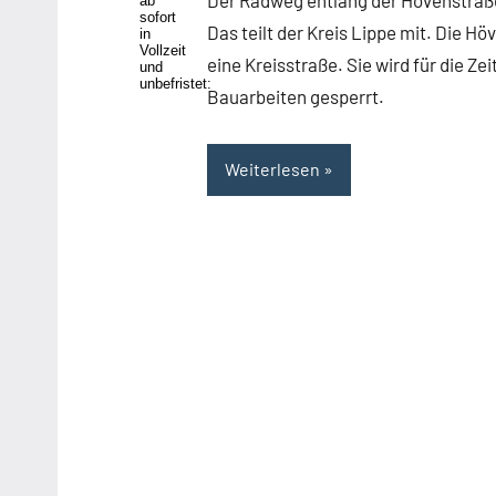
ab
sofort
Themen
Das teilt der Kreis Lippe mit. Die Hö
in
Vollzeit
eine Kreisstraße. Sie wird für die Zei
und
unbefristet:
Bauarbeiten gesperrt.
Weiterlesen