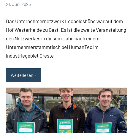
21. Juni 2025
Thomas
17
Leopoldshöhe
Dohna
Kommentare
Themen
Das Unternehmernetzwerk Leopoldshöhe war auf dem
Wirtschaft
Hof Westerheide zu Gast. Es ist die zweite Veranstaltung
des Netzwerkes in diesem Jahr, nach einem
Unternehmerstammtisch bei HumanTec im
Industriegebiet Greste.
Weiterlesen