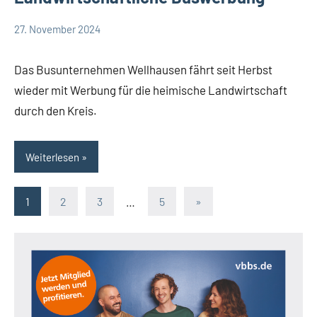
27. November 2024
Redaktion
Kreis
Lippe
Das Busunternehmen Wellhausen fährt seit Herbst
Lippische
wieder mit Werbung für die heimische Landwirtschaft
Wirtschaft
durch den Kreis.
Weiterlesen
Seitennummerierung
Nächste
1
2
3
…
5
»
Beiträge
der
Beiträge