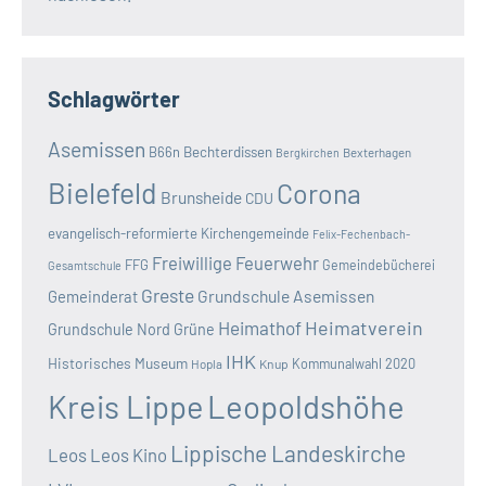
Schlagwörter
Asemissen
B66n
Bechterdissen
Bexterhagen
Bergkirchen
Bielefeld
Corona
Brunsheide
CDU
evangelisch-reformierte Kirchengemeinde
Felix-Fechenbach-
Freiwillige Feuerwehr
FFG
Gemeindebücherei
Gesamtschule
Greste
Grundschule Asemissen
Gemeinderat
Heimatverein
Heimathof
Grundschule Nord
Grüne
IHK
Historisches Museum
Kommunalwahl 2020
Hopla
Knup
Kreis Lippe
Leopoldshöhe
Lippische Landeskirche
Leos
Leos Kino