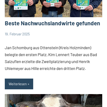
Beste Nachwuchslandwirte gefunden
19. Februar 2025
Redaktion
Kreis
Lippe
Jan Schomburg aus Ottenstein (Kreis Holzminden)
Lippische
belegte den ersten Platz, Kim Lennert Teuber aus Bad
Wirtschaft
Salzuflen erzielte die Zweitplatzierung und Henrik
Uhlemeyer aus Hille erreichte den dritten Platz.
Weiterlesen