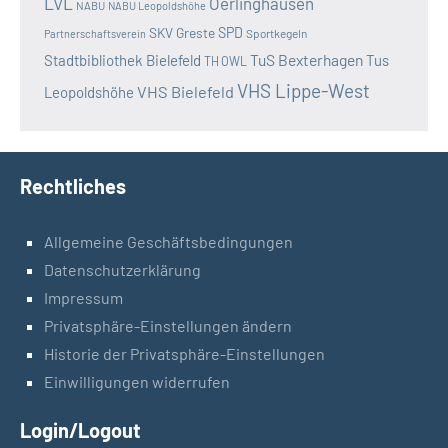
LVL
Oerlinghausen
NABU
NABU Leopoldshöhe
SKV Greste
SPD
Sportkegeln
Partnerschaftsverein
TuS Bexterhagen
Stadtbibliothek Bielefeld
Tus
TH OWL
VHS Lippe-West
VHS Bielefeld
Leopoldshöhe
Rechtliches
Allgemeine Geschäftsbedingungen
Datenschutzerklärung
Impressum
Privatsphäre-Einstellungen ändern
Historie der Privatsphäre-Einstellungen
Einwilligungen widerrufen
Login/Logout