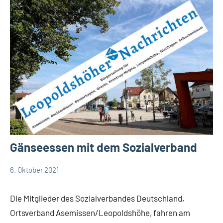
Gänseessen mit dem Sozialverband
6. Oktober 2021
Redaktion
Gesellschaft
Leopoldshöhe
Die Mitglieder des Sozialverbandes Deutschland,
Termine
Ortsverband Asemissen/Leopoldshöhe, fahren am