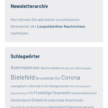
Newsletterarchiv
Hier können Sie alle bisher erschienenen
Newsletter der
Leopoldshöher Nachrichten
nachlesen.
Schlagwörter
Asemissen
B66n
Bechterdissen
Bexterhagen
Bergkirchen
Bielefeld
Corona
Brunsheide
CDU
evangelisch-reformierte Kirchengemeinde
Felix-Fechenbach-
Freiwillige Feuerwehr
FFG
Gemeindebücherei
Gesamtschule
Greste
Grundschule Asemissen
Gemeinderat
Heimatverein
Heimathof
Grundschule Nord
Grüne