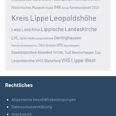
IHK
Historisches Museum
Kommunalwahl 2020
Hopla
Knup
Kreis Lippe
Leopoldshöhe
Lippische Landeskirche
Leos
Leos Kino
LVL
Oerlinghausen
NABU
NABU Leopoldshöhe
SKV Greste
SPD
Sportkegeln
Partnerschaftsverein
TuS Bexterhagen
Stadtbibliothek Bielefeld
Tus
TH OWL
VHS Lippe-West
VHS Bielefeld
Leopoldshöhe
Rechtliches
Allgemeine Geschäftsbedingungen
Datenschutzerklärung
Impressum