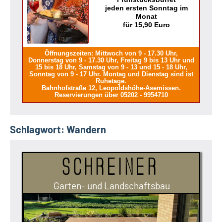
jeden ersten Sonntag im
Monat
für 15,90 Euro
Öffnungszeiten: Mittwoch von 9 - 17.30 Uhr,
Donnerstag von 9 - 17.30 Uhr, Freitag 9 bis 13 Uhr und
15 bis 18 Uhr, Samstag von 9 - 13 und 15 - 18 Uhr,
Sonntag von 9 - 17 Uhr. Montag und Dienstag sind ist
Ruhetage.
Bahnhofstraße 12, Leopoldshöhe-Asemissen.
Reservierungen über 05202 - 9954710
Schlagwort:
Wandern
Schreiner
Garten- und Landschaftsbau