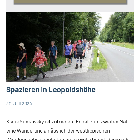
Spazieren in Leopoldshöhe
30. Juli 2024
Thomas
Leopoldshöhe
Dohna
Thema
Klaus Sunkovsky ist zufrieden. Er hat zum zweiten Mal
Themen
eine Wanderung anlässlich der westlippischen
Wanderwoche angeboten. Sunkovsky findet, dass sich