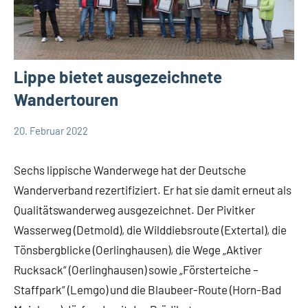
Lippe bietet ausgezeichnete
Wandertouren
20. Februar 2022
Redaktion
Kreis
Lippe
Sechs lippische Wanderwege hat der Deutsche
Lippische
Wanderverband rezertifiziert. Er hat sie damit erneut als
Gesellschaft
Qualitätswanderweg ausgezeichnet. Der Pivitker
Wasserweg (Detmold), die Wilddiebsroute (Extertal), die
Tönsbergblicke (Oerlinghausen), die Wege „Aktiver
Rucksack“ (Oerlinghausen) sowie „Försterteiche –
Staffpark“ (Lemgo) und die Blaubeer-Route (Horn-Bad