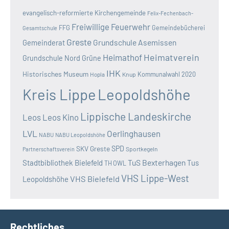
evangelisch-reformierte Kirchengemeinde
Felix-Fechenbach-
Freiwillige Feuerwehr
FFG
Gemeindebücherei
Gesamtschule
Greste
Grundschule Asemissen
Gemeinderat
Heimatverein
Heimathof
Grundschule Nord
Grüne
IHK
Historisches Museum
Kommunalwahl 2020
Hopla
Knup
Kreis Lippe
Leopoldshöhe
Lippische Landeskirche
Leos
Leos Kino
LVL
Oerlinghausen
NABU
NABU Leopoldshöhe
SKV Greste
SPD
Sportkegeln
Partnerschaftsverein
TuS Bexterhagen
Stadtbibliothek Bielefeld
Tus
TH OWL
VHS Lippe-West
VHS Bielefeld
Leopoldshöhe
Rechtliches