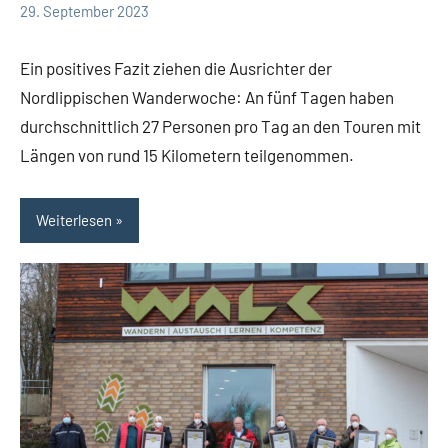
29. September 2023
Redaktion
Kreis
Lippe
Ein positives Fazit ziehen die Ausrichter der
Lippische
Nordlippischen Wanderwoche: An fünf Tagen haben
Gesellschaft
durchschnittlich 27 Personen pro Tag an den Touren mit
Längen von rund 15 Kilometern teilgenommen.
Weiterlesen