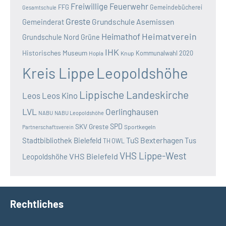
Freiwillige Feuerwehr
FFG
Gemeindebücherei
Gesamtschule
Greste
Grundschule Asemissen
Gemeinderat
Heimatverein
Heimathof
Grundschule Nord
Grüne
IHK
Historisches Museum
Kommunalwahl 2020
Hopla
Knup
Kreis Lippe
Leopoldshöhe
Lippische Landeskirche
Leos
Leos Kino
LVL
Oerlinghausen
NABU
NABU Leopoldshöhe
SKV Greste
SPD
Sportkegeln
Partnerschaftsverein
TuS Bexterhagen
Stadtbibliothek Bielefeld
Tus
TH OWL
VHS Lippe-West
VHS Bielefeld
Leopoldshöhe
Rechtliches