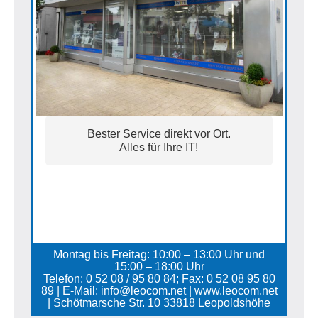
Bester Service direkt vor Ort.
Alles für Ihre IT!
Montag bis Freitag: 10:00 – 13:00 Uhr und
15:00 – 18:00 Uhr
Telefon: 0 52 08 / 95 80 84; Fax: 0 52 08 95 80
89 | E-Mail: info@leocom.net | www.leocom.net
| Schötmarsche Str. 10 33818 Leopoldshöhe