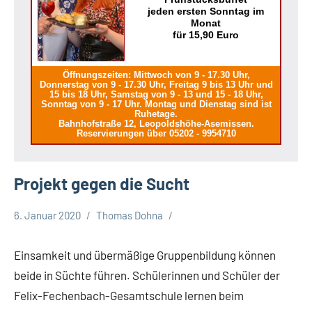
jeden ersten Sonntag im
Monat
für 15,90 Euro
Öffnungszeiten: Mittwoch von 9 - 17.30 Uhr,
Donnerstag von 9 - 17.30 Uhr, Freitag 9 bis 13 Uhr und
15 bis 18 Uhr, Samstag von 9 - 13 und 15 - 18 Uhr,
Sonntag von 9 - 17 Uhr. Montag und Dienstag sind ist
Ruhetage.
Bahnhofstraße 12, Leopoldshöhe-Asemissen.
Reservierungen über 05202 - 9954710
Projekt gegen die Sucht
6. Januar 2020
Thomas Dohna
Gesellschaft
Leopoldshöhe
Einsamkeit und übermäßige Gruppenbildung können
Themen
beide in Süchte führen. Schülerinnen und Schüler der
Felix-Fechenbach-Gesamtschule lernen beim