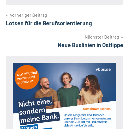
Beitragsnavigation
Vorheriger Beitrag
Lotsen für die Berufsorientierung
Nächster Beitrag
Neue Buslinien in Ostlippe