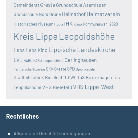
Greste
Grundschule Asemissen
Gemeinderat
Heimatverein
Heimathof
Grundschule Nord
Grüne
IHK
Historisches Museum
Kommunalwahl 2020
Hopla
Knup
Kreis Lippe
Leopoldshöhe
Lippische Landeskirche
Leos
Leos Kino
LVL
Oerlinghausen
NABU
NABU Leopoldshöhe
SKV Greste
SPD
Sportkegeln
Partnerschaftsverein
TuS Bexterhagen
Stadtbibliothek Bielefeld
Tus
TH OWL
VHS Lippe-West
VHS Bielefeld
Leopoldshöhe
Rechtliches
Allgemeine Geschäftsbedingungen