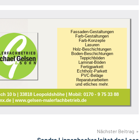
Fassaden-Gestaltungen
Farb-Gestaltungen
Farb-Konzepte
Lasuren
Holz-Beschichtungen
Boden-Beschichtungen
Teppichböden
Laminat-Böden
Fertigparkett
Echtholz-Parkett
PVC-Beläge
Reparaturarbeiten
und etliches mehr.
ch 10 b | 33818 Leopoldshöhe | Mobil: 0170 - 9 75 33 88
x.de | www.gelsen-malerfachbetrieb.de
Nächster Beitrag
Sandra Linnenbecker leitet das Leos