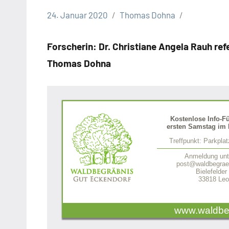
24. Januar 2020
Thomas Dohna
Leopoldshöhe
Politik
Forscherin: Dr. Christiane Angela Rauh re
Themen
Thomas Dohna
Kostenlose Info-F
ersten Samstag im 
Treffpunkt: Parkpla
Anmeldung unt
post@waldbegraeb
Bielefelder
33818 Leo
www.waldbe