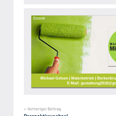
Anzeige
Michael Gelsen | Malerbetrieb | Berkenbru
E-Mail: gestaltung2016@gm
Beitragsnavigation
Vorheriger Beitrag
Perspektivwechsel