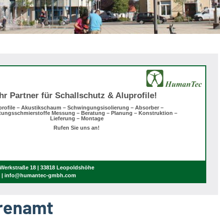
Ihr Partner für Schallschutz & Aluprofile!
profile – Akustikschaum – Schwingungsisolierung – Absorber –
tungsschmierstoffe Messung – Beratung – Planung – Konstruktion –
Lieferung – Montage
Rufen Sie uns an!
erkstraße 18 | 33818 Leopoldshöhe
0 | info@humantec-gmbh.com
hrenamt