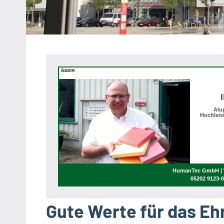
Heipke,
Leopoldshöhe,
Nienhagen,
Schuckenbaum
Anzeige
Alu
Hochleis
HumanTec GmbH | W
05202 9123-
Gute Werte für das E