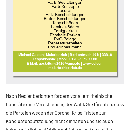
Farb-Gestaltungen
Farb-Konzepte
Lasuren
Holz-Beschichtungen
Boden-Beschichtungen
Teppichböden
Laminat-Böden
Fertigparkett
Echtholz-Parkett
PVC-Beläge
Reparaturarbeiten
und etliches mehr.
Michael Gelsen | Malerbetrieb | Berkenbruch 10 b | 33818
Leopoldshöhe | Mobil: 0170 - 9 75 33 88
E-Mail: gestaltung2016@gmx.de | www.gelsen-
malerfachbetrieb.de
Nach Medienberichten fordern vor allem rheinische
Landräte eine Verschiebung der Wahl. Sie fürchten, dass
die Parteien wegen der Corona-Krise Fristen zur
Kandidatenaufstellung nicht einhalten und sie auch
keinen wirklichen Wahlkampf führen und so auf ihre