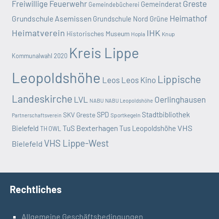
Greste
Freiwillige Feuerwehr
Gemeinderat
Gemeindebücherei
Heimathof
Grundschule Asemissen
Grundschule Nord
Grüne
Heimatverein
IHK
Historisches Museum
Hopla
Knup
Kreis Lippe
Kommunalwahl 2020
Leopoldshöhe
Lippische
Leos
Leos Kino
Landeskirche
LVL
Oerlinghausen
NABU
NABU Leopoldshöhe
Stadtbibliothek
SKV Greste
SPD
Sportkegeln
Partnerschaftsverein
TuS Bexterhagen
VHS
Bielefeld
Tus Leopoldshöhe
TH OWL
VHS Lippe-West
Bielefeld
Rechtliches
Allgemeine Geschäftsbedingungen