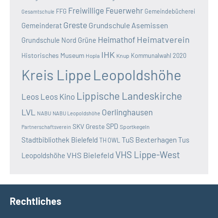
Freiwillige Feuerwehr
FFG
Gemeindebücherei
Gesamtschule
Greste
Grundschule Asemissen
Gemeinderat
Heimatverein
Heimathof
Grundschule Nord
Grüne
IHK
Historisches Museum
Kommunalwahl 2020
Hopla
Knup
Kreis Lippe
Leopoldshöhe
Lippische Landeskirche
Leos
Leos Kino
LVL
Oerlinghausen
NABU
NABU Leopoldshöhe
SKV Greste
SPD
Sportkegeln
Partnerschaftsverein
TuS Bexterhagen
Stadtbibliothek Bielefeld
Tus
TH OWL
VHS Lippe-West
VHS Bielefeld
Leopoldshöhe
Rechtliches