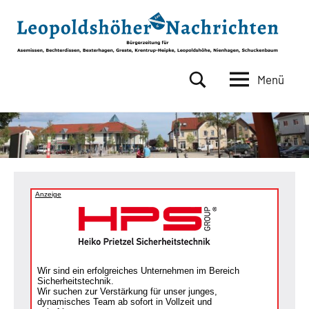
Zum
Inhalt
springen
Menü
Leopoldshöher
Bürgerzeitung
für
Nachrichten
Asemissen,
Bechterdissen,
Bexterhagen,
Greste,
Krentrup-
Anzeige
Heipke,
Leopoldshöhe,
Nienhagen,
Schuckenbaum
Wir sind ein erfolgreiches Unternehmen im Bereich
Sicherheitstechnik.
Wir suchen zur Verstärkung für unser junges,
dynamisches Team ab sofort in Vollzeit und