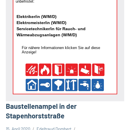
unbefristet:
Elektriker/in (W/M/D)
Elektromeister/in (W/M/D)
Servicetechniker/in für Rauch- und
Wärmeabzugsanlagen (W/M/D)
Für nähere Informationen klicken Sie auf diese
Anzeige!
Baustellenampel in der
Stapenhorststraße
15. April 2020
Edeltraud Dombert