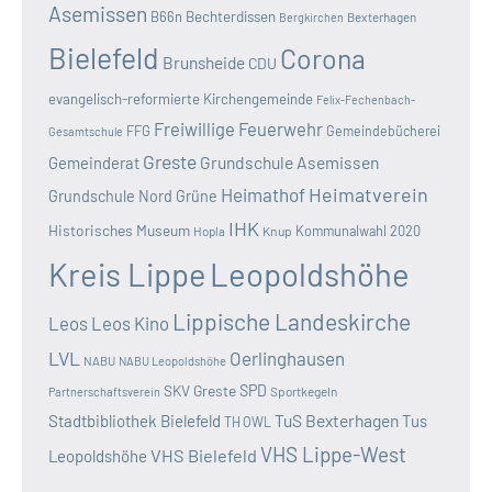
Asemissen
B66n
Bechterdissen
Bexterhagen
Bergkirchen
Bielefeld
Corona
Brunsheide
CDU
evangelisch-reformierte Kirchengemeinde
Felix-Fechenbach-
Freiwillige Feuerwehr
FFG
Gemeindebücherei
Gesamtschule
Greste
Grundschule Asemissen
Gemeinderat
Heimatverein
Heimathof
Grundschule Nord
Grüne
IHK
Historisches Museum
Kommunalwahl 2020
Hopla
Knup
Kreis Lippe
Leopoldshöhe
Lippische Landeskirche
Leos
Leos Kino
LVL
Oerlinghausen
NABU
NABU Leopoldshöhe
SKV Greste
SPD
Sportkegeln
Partnerschaftsverein
TuS Bexterhagen
Stadtbibliothek Bielefeld
Tus
TH OWL
VHS Lippe-West
VHS Bielefeld
Leopoldshöhe