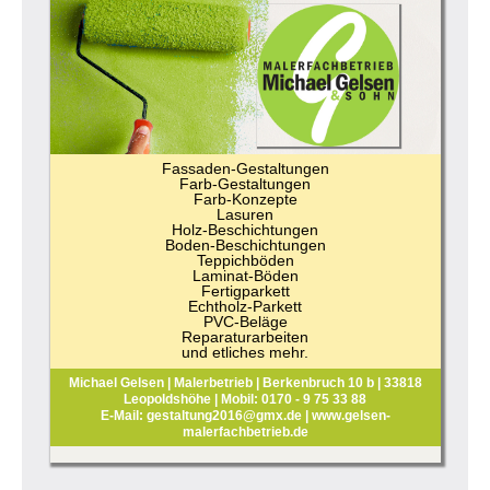
Fassaden-Gestaltungen
Farb-Gestaltungen
Farb-Konzepte
Lasuren
Holz-Beschichtungen
Boden-Beschichtungen
Teppichböden
Laminat-Böden
Fertigparkett
Echtholz-Parkett
PVC-Beläge
Reparaturarbeiten
und etliches mehr.
Michael Gelsen | Malerbetrieb | Berkenbruch 10 b | 33818
Leopoldshöhe | Mobil: 0170 - 9 75 33 88
E-Mail: gestaltung2016@gmx.de | www.gelsen-
malerfachbetrieb.de