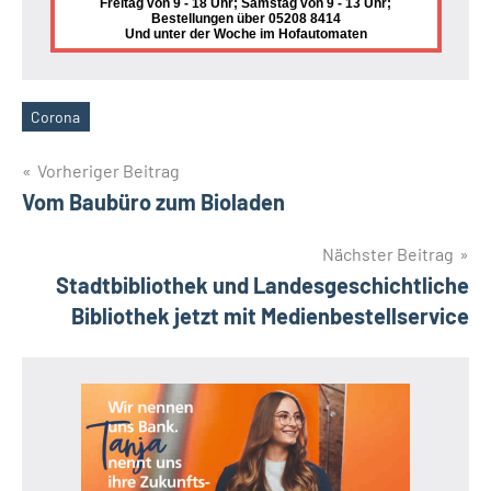
Freitag von 9 - 18 Uhr; Samstag von 9 - 13 Uhr;
Bestellungen über 05208 8414
Und unter der Woche im Hofautomaten
Corona
Schlagwörter
Beitragsnavigation
Vorheriger Beitrag
Vom Baubüro zum Bioladen
Nächster Beitrag
Stadtbibliothek und Landesgeschichtliche
Bibliothek jetzt mit Medienbestellservice